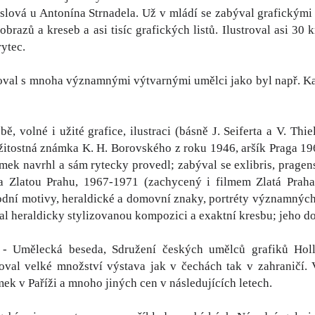
ová u Antonína Strnadela. Už v mládí se zabýval grafickými t
obrazů a kreseb a asi tisíc grafických listů. Ilustroval asi 30
rytec.
oval s mnoha významnými výtvarnými umělci jako byl např. Ka
bě, volné i užité grafice, ilustraci (básně J. Seiferta a V. Th
ežitostná známka K. H. Borovského z roku 1946, aršík Praga 1
mek navrhl a sám rytecky provedl; zabýval se exlibris, pragensi
a Zlatou Prahu, 1967-1971 (zachycený i filmem Zlatá Praha
odní motivy, heraldické a domovní znaky, portréty významných 
al heraldicky stylizovanou kompozici a exaktní kresbu; jeho 
- Umělecká beseda, Sdružení českých umělců grafiků Holla
oval velké množství výstava jak v čechách tak v zahraničí. 
ek v Paříži a mnoho jiných cen v následujících letech.