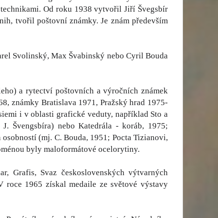
echnikami. Od roku 1938 vytvořil Jiří Švegsbír
 knih, tvořil poštovní známky. Je znám především
rel Svolinský, Max Švabinský nebo Cyril Bouda
ieleho) a rytectví poštovních a výročních známek
968, známky Bratislava 1971, Pražský hrad 1975-
emi i v oblasti grafické veduty, například Sto a
 J. Švengsbíra) nebo Katedrála - koráb, 1975;
osobností (mj. C. Bouda, 1951; Pocta Tizianovi,
doménou byly maloformátové ocelorytiny.
r, Grafis, Svaz československých výtvarných
V roce 1965 získal medaile ze světové výstavy