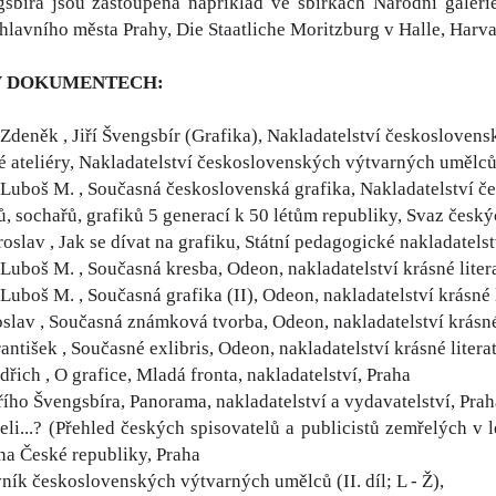
gsbíra jsou zastoupena například ve sbírkách Národní galer
lavního města Prahy, Die Staatliche Moritzburg v Halle, Harvar
V DOKUMENTECH:
Zdeněk , Jiří Švengsbír (Grafika), Nakladatelství českosloven
é ateliéry, Nakladatelství československých výtvarných umělců
Luboš M. , Současná československá grafika, Nakladatelství 
ů, sochařů, grafiků 5 generací k 50 létům republiky, Svaz česk
slav , Jak se dívat na grafiku, Státní pedagogické nakladatelst
uboš M. , Současná kresba, Odeon, nakladatelství krásné litera
uboš M. , Současná grafika (II), Odeon, nakladatelství krásné l
slav , Současná známková tvorba, Odeon, nakladatelství krásné l
ntišek , Současné exlibris, Odeon, nakladatelství krásné literat
řich , O grafice, Mladá fronta, nakladatelství, Praha
řího Švengsbíra, Panorama, nakladatelství a vydavatelství, Prah
li...? (Přehled českých spisovatelů a publicistů zemřelých v 
a České republiky, Praha
ník československých výtvarných umělců (II. díl; L - Ž),