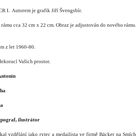
CR I. Autorem je grafik Jiří Švengsbír.
rámu cca 32 cm x 22 cm. Obraz je adjustován do nového rámu. O
m z let 1960-80.
dekorací Vašich prostor.
Antonín
aha
ha
ypograf, ilustrátor
ískal vzdělání jako rytec a medailista ve firmě Bäcker na Smí