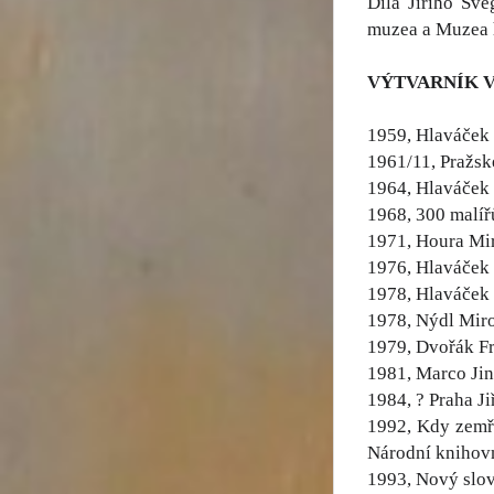
Díla Jiřího Šve
muzea a Muzea h
VÝTVARNÍK 
1959, Hlaváček 
1961/11, Pražsk
1964, Hlaváček 
1968, 300 malíř
1971, Houra Miro
1976, Hlaváček L
1978, Hlaváček L
1978, Nýdl Miro
1979, Dvořák Fra
1981, Marco Jind
1984, ? Praha Ji
1992, Kdy zemře
Národní knihovn
1993, Nový slov