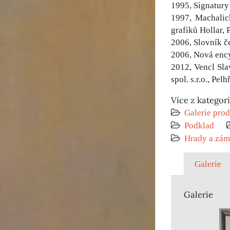
1995, Signatury
1997, Machalic
grafiků Hollar, 
2006, Slovník č
2006, Nová enc
2012, Vencl Sla
spol. s.r.o., Pe
Více z kategor
Galerie prod
Podklad
Hrady a zá
Galerie
Galerie