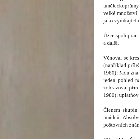
uměleckoprůmysl
velké množství 
jako vynikající 
Úzce spoluprac
a další.
Věnoval se kres
(například příl
1980); řadu zná
jeden pohled n
zobrazoval přír
1980); uplatňov
Členem skupin 
umělců. Absolv
poštovních znám