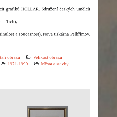
mělců grafiků HOLLAR, Sdružení českých umělců
 - Tich),
inulost a současnost), Nová tiskárna Pelhřimov,
táří obrazu
Velikost obrazu
1971-1990
Města a stavby