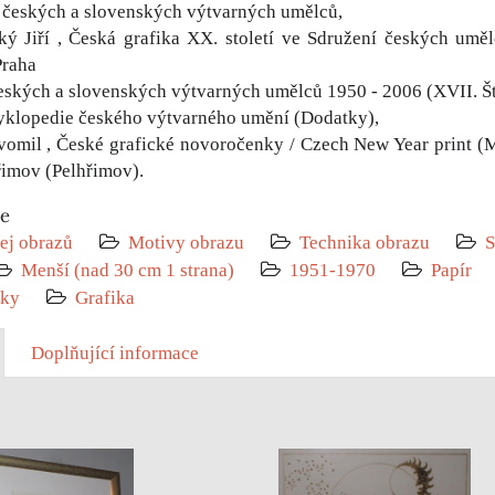
 českých a slovenských výtvarných umělců,
ký Jiří , Česká grafika XX. století ve Sdružení českých u
Praha
eských a slovenských výtvarných umělců 1950 - 2006 (XVII. Šte
yklopedie českého výtvarného umění (Dodatky),
vomil , České grafické novoročenky / Czech New Year print (M
lhřimov (Pelhřimov).
ie
ej obrazů
Motivy obrazu
Technika obrazu
S
Menší (nad 30 cm 1 strana)
1951-1970
Papír
mky
Grafika
Doplňující informace