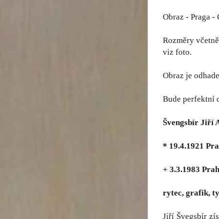
Obraz - Praga - 
Rozměry včetně 
viz foto.
Obraz je odhade
Bude perfektní 
Švengsbír Jiří 
* 19.4.1921 Pr
+ 3.3.1983 Pra
rytec, grafik, t
Jiří Švegsbír z