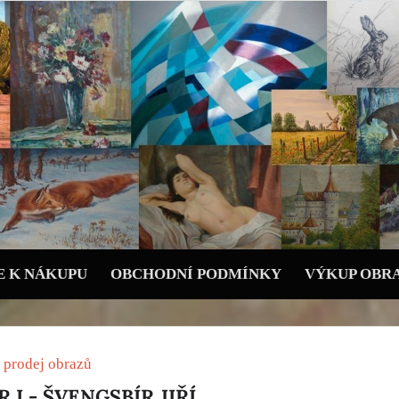
 K NÁKUPU
OBCHODNÍ PODMÍNKY
VÝKUP OBR
 prodej obrazů
R I - ŠVENGSBÍR JIŘÍ