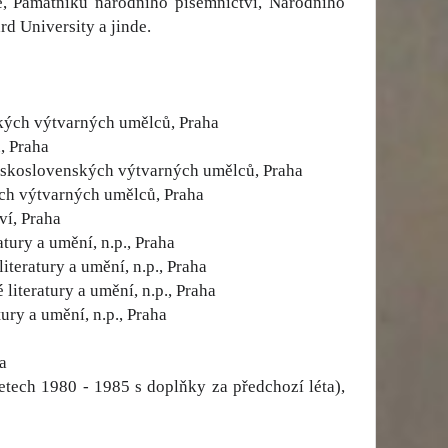
ie, Památníku národního písemnictví, Národního
d University a jinde.
ských výtvarných umělců, Praha
, Praha
československých výtvarných umělců, Praha
ých výtvarných umělců, Praha
ví, Praha
tury a umění, n.p., Praha
iteratury a umění, n.p., Praha
iteratury a umění, n.p., Praha
ury a umění, n.p., Praha
a
letech 1980 - 1985 s doplňky za předchozí léta),