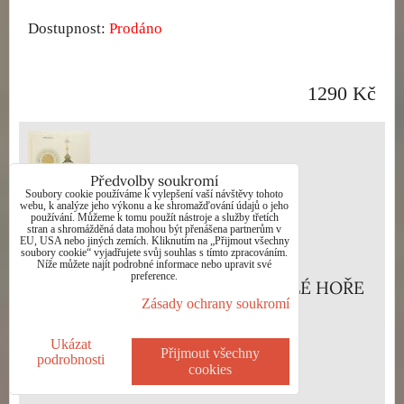
Dostupnost:
Prodáno
1290 Kč
Předvolby soukromí
Soubory cookie používáme k vylepšení vaší návštěvy tohoto
webu, k analýze jeho výkonu a ke shromažďování údajů o jeho
používání. Můžeme k tomu použít nástroje a služby třetích
stran a shromážděná data mohou být přenášena partnerům v
EU, USA nebo jiných zemích. Kliknutím na „Přijmout všechny
soubory cookie“ vyjadřujete svůj souhlas s tímto zpracováním.
Níže můžete najít podrobné informace nebo upravit své
preference.
PRAGA - POUTNÍ KOSTEL NA BÍLÉ HOŘE
Zásady ochrany soukromí
- ŠVENGSBÍR JIŘÍ
Ukázat
Dostupnost:
Prodáno
Přijmout všechny
podrobnosti
cookies