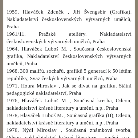
1959, Hlaváček Zdeněk , Jiří Švengsbír (Grafika),
Nakladatelství československých výtvarných umělců,
Praha
1961/11, Pražské ateliéry, Nakladatelství
československých výtvarných umělců, Praha
1964, Hlaváček Luboš M. , Současná československá
grafika, Nakladatelství československých výtvarných
umělců, Praha
1968, 300 malířů, sochařů, grafiků 5 generací k 50 létům
republiky, Svaz českých výtvarných umělců, Praha
1971, Houra Miroslav , Jak se dívat na grafiku, Státní
pedagogické nakladatelství, Praha
1976, Hlaváček Luboš M. , Současná kresba, Odeon,
nakladatelství krásné literatury a umění, n.p., Praha
1978, Hlaváček Luboš M. , Současná grafika (II), Odeon,
nakladatelství krásné literatury a umění, n.p., Praha
1978, Nýdl Miroslav , Současná známková tvorba,
Odeon, nakladatelství krásné literatury a umění, n.p.,