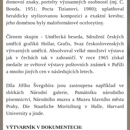
domovní znaky, portréty významných osobností (mj. C.
Bouda, 1951; Pocta Tizianovi, 1980); uplatňoval
heraldicky stylizovanou kompozici a exaktní kresbu;
jeho doménou byly maloformátové ocelorytiny.
Členem skupin - Umělecká beseda, Sdružení českých
umělců grafiků Hollar, Grafis, Svaz československých
výtvarných umělců. Absolvoval velké množství výstava
jak v čechách tak v zahraničí. V roce 1965 získal
medaile ze světové výstavy poštovních známek v Paříži
a mnoho jiných cen v následujících letech.
Díla Jiřího Švegsbíra jsou zastoupena například ve
sbírkách Národní galerie, Památníku národního
písemnictví, Národního muzea a Muzea hlavního města
Prahy, Die Staatliche Moritzburg v Halle, Harvard
University a jinde.
VÝTVARNÍK V DOKUMENTECH: