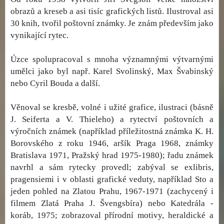
obrazů a kreseb a asi tisíc grafických listů. Ilustroval asi
30 knih, tvořil poštovní známky. Je znám především jako
vynikající rytec.
Úzce spolupracoval s mnoha významnými výtvarnými
umělci jako byl např. Karel Svolinský, Max Švabinský
nebo Cyril Bouda a další.
Věnoval se kresbě, volné i užité grafice, ilustraci (básně
J. Seiferta a V. Thieleho) a rytectví poštovních a
výročních známek (například příležitostná známka K. H.
Borovského z roku 1946, aršík Praga 1968, známky
Bratislava 1971, Pražský hrad 1975-1980); řadu známek
navrhl a sám rytecky provedl; zabýval se exlibris,
pragensiemi i v oblasti grafické veduty, například Sto a
jeden pohled na Zlatou Prahu, 1967-1971 (zachycený i
filmem Zlatá Praha J. Švengsbíra) nebo Katedrála -
koráb, 1975; zobrazoval přírodní motivy, heraldické a