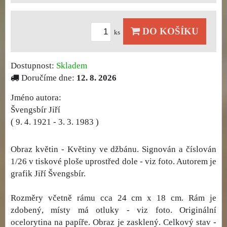
DO KOŠÍKU
ks
Dostupnost:
Skladem
Doručíme dne:
12. 8. 2026
Jméno autora:
Švengsbír Jiří
( 9. 4. 1921 - 3. 3. 1983 )
Obraz květin - Květiny ve džbánu. Signován a číslován
1/26 v tiskové ploše uprostřed dole - viz foto. Autorem je
grafik Jiří Švengsbír.
Rozměry včetně rámu cca 24 cm x 18 cm. Rám je
zdobený, místy má otluky - viz foto. Originální
ocelorytina na papíře. Obraz je zasklený. Celkový stav -