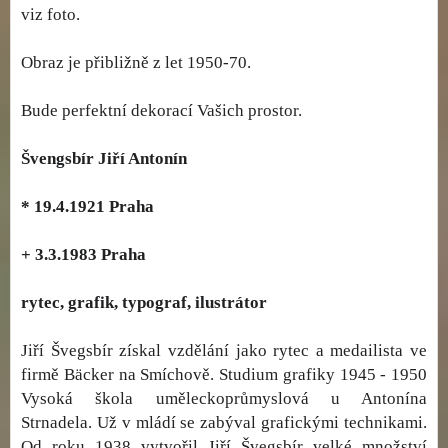
viz foto.
Obraz je přibližně z let 1950-70.
Bude perfektní dekorací Vašich prostor.
Švengsbír Jiří Antonín
* 19.4.1921 Praha
+ 3.3.1983 Praha
rytec, grafik, typograf, ilustrátor
Jiří Švegsbír získal vzdělání jako rytec a medailista ve
firmě Bäcker na Smíchově. Studium grafiky 1945 - 1950
Vysoká škola uměleckoprůmyslová u Antonína
Strnadela. Už v mládí se zabýval grafickými technikami.
Od roku 1938 vytvořil Jiří Švegsbír velké množství