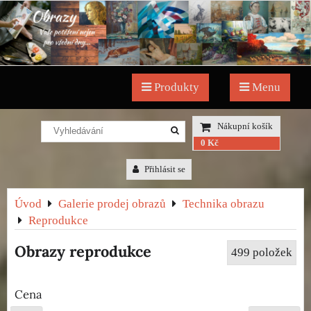
Produkty
Menu
Nákupní košík
0 Kč
Přihlásit se
Úvod
Galerie prodej obrazů
Technika obrazu
Reprodukce
Obrazy reprodukce
499
položek
Cena