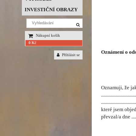
INVESTIČNÍ OBRAZY
Nákupní košík
0 Kč
Oznámení o ods
Přihlásit se
Oznamuji, že ja
............................
.......................
které jsem objednal/a 
převzal/a dne .......