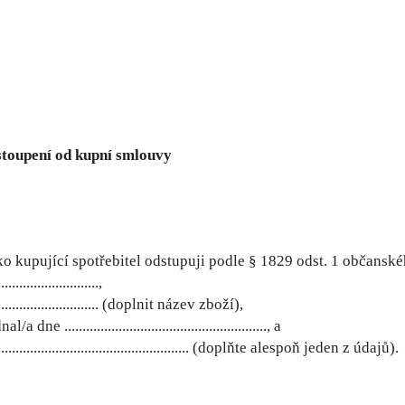
toupení od kupní smlouvy
ko kupující spotřebitel odstupuji podle § 1829 odst. 1 občans
............................,
................................. (doplnit název zboží),
dne ........................................................, a
................................................. (doplňte alespoň jeden z údajů).