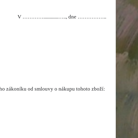
V …………............….., dne ……………..
kého zákoníku od smlouvy o nákupu tohoto zboží: