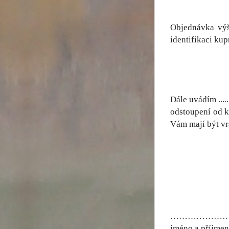
Objednávka výše u
identifikaci ku
Dále uvádím ......
odstoupení od k
Vám mají být vr
……………………………………
jméno a příjmení