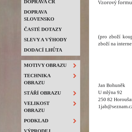
DOPRAVA ČR
Vzorový formu
DOPRAVA
SLOVENSKO
ČASTÉ DOTAZY
(pro zboží kou
SLEVY A VÝHODY
zboží na interne
DODACÍ LHŮTA
MOTIVY OBRAZU
TECHNIKA
OBRAZU
Jan Bohuněk
U mlýna 92
STÁŘÍ OBRAZU
250 82 Horouša
VELIKOST
1jab@seznam.c
OBRAZU
PODKLAD
VÝPRODEJ