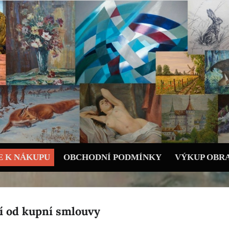
 K NÁKUPU
OBCHODNÍ PODMÍNKY
VÝKUP OBR
í od kupní smlouvy