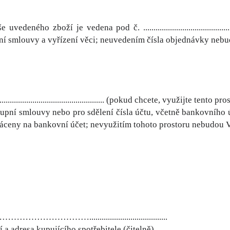
vedeného zboží je vedena pod č. .......................................
pní smlouvy a vyřízení věci; neuvedením čísla objednávky nebu
.................................................. (pokud chcete, využijte 
upní smlouvy nebo pro sdělení čísla účtu, včetně bankovního 
áceny na bankovní účet; nevyužitím tohoto prostoru nebudou V
………......................................
 a adresa kupujícího spotřebitele (čitelně)