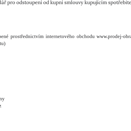
lář pro odstoupení od kupní smlouvy kupujícím spotřebit
pené prostřednictvím internetového obchodu www.prodej-ob
tu)
ny
z