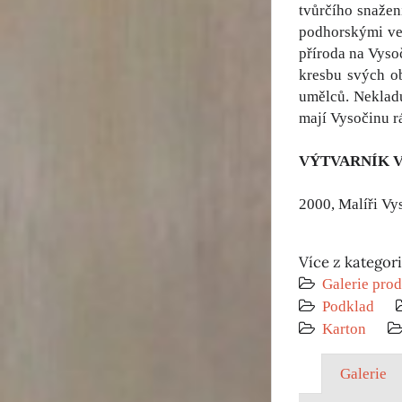
tvůrčího snažen
podhorskými ves
příroda na Vyso
kresbu svých ob
umělců. Nekladu
mají Vysočinu r
VÝTVARNÍK 
2000, Malíři Vy
Více z kategor
Galerie prod
Podklad
Karton
Galerie