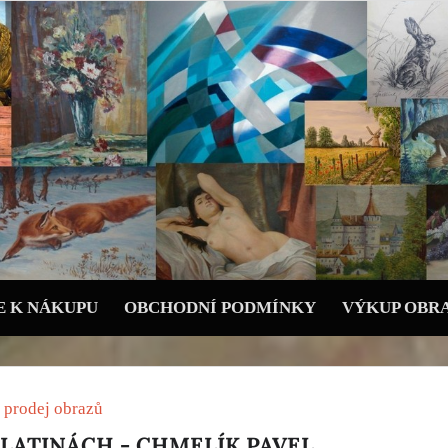
 K NÁKUPU
OBCHODNÍ PODMÍNKY
VÝKUP OBR
 prodej obrazů
BLATINÁCH - CHMELÍK PAVEL