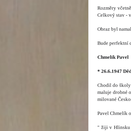
Rozměry včetně 
Celkový stav - v
Obraz byl namal
Bude perfektní 
Chmelík Pavel
* 26.6.1947 Dě
Chodil do školy
maluje drobné o
milované Českom
Pavel Chmelík o
" žiji v Hlinsk