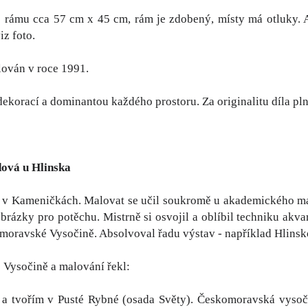
rámu cca 57 cm x 45 cm, rám je zdobený, místy má otluky. Ak
iz foto.
ován v roce 1991.
dekorací a dominantou každého prostoru. Za originalitu díla pl
dová u Hlinska
 v Kameničkách. Malovat se učil soukromě u akademického mal
brázky pro potěchu. Mistrně si osvojil a oblíbil techniku akvar
oravské Vysočině. Absolvoval řadu výstav - například Hlinsko
 Vysočině a malování řekl:
u a tvořím v Pusté Rybné (osada Světy). Českomoravská vysoči