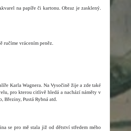
varel na papíře či kartonu. Obraz je zasklený.
ně ručíme vrácením peněz.
íře Karla Wagnera. Na Vysočině žije a zde také
elu, pro kterou citlivě hledá a nachází náměty v
, Březiny, Pustá Rybná atd.
na se pro mě stala již od dětství středem mého