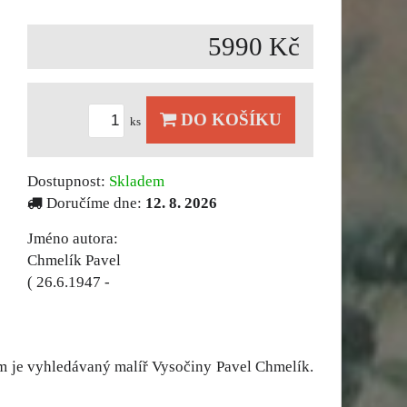
5990 Kč
DO KOŠÍKU
ks
Dostupnost:
Skladem
Doručíme dne:
12. 8. 2026
Jméno autora:
Chmelík Pavel
( 26.6.1947 -
em je vyhledávaný malíř Vysočiny Pavel Chmelík.