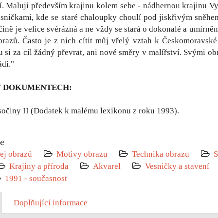
í. Maluji především krajinu kolem sebe - nádhernou krajinu 
ničkami, kde se staré chaloupky choulí pod jiskřivým sněhem
čině je velice svérázná a ne vždy se stará o dokonalé a umírně
razů. Často je z nich cítit můj vřelý vztah k Českomoravské
 si za cíl žádný převrat, ani nové směry v malířství. Svými ob
ádi."
V DOKUMENTECH:
sočiny II (Dodatek k malému lexikonu z roku 1993).
ie
ej obrazů
Motivy obrazu
Technika obrazu
S
Krajiny a příroda
Akvarel
Vesničky a stavení
1991 - současnost
Doplňující informace