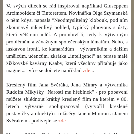
Ve svých dílech se rád inspiroval například Giuseppem
Arcimboldem či Tintorettem. Novinářka Olga Szymanská
o něm kdysi napsala "Neodmyslitelný klobouk, pod ním
zkoumavý mlčenlivý pohled, typický plnovous s ústy,
která většinou mlčí. A promluví-li, tedy k výtvarným
problémům a závažným společenským tématům. Nebo, s
laskavou ironií, ke kamarádům – výtvarníkům a dalším
umělcům, učencům, zkrátka „inteligenci" na terase malé
žižkovské kavárny Kaaby, která všechny přitahuje jako
magnet..." více se dočtete například
zde..
.
Kreslený film Jana Svěráka, Jana Mimry a výtvarníka
Rudolfa Mikyšky "Narostl mu hřebínek" - pro pobavení
můžete shlédnout krátký kreslený film na kterém v 80.
letech výtvarně spolupracoval (vytvořil kreslené
postavičky a objekty) s režiséry Janem Mimrou a Janem
Svěrákem - podívejte se
zde..
.