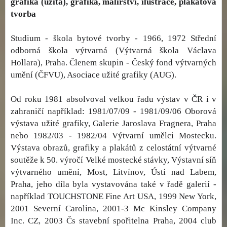
grafika (užitá), grafika, malířství, ilustrace, plakátová
tvorba
Studium - škola bytové tvorby - 1966, 1972 Střední
odborná škola výtvarná (Výtvarná škola Václava
Hollara), Praha. Členem skupin - Český fond výtvarných
umění (ČFVU), Asociace užité grafiky (AUG).
Od roku 1981 absolvoval velkou řadu výstav v ČR i v
zahraničí například: 1981/07/09 - 1981/09/06 Oborová
výstava užité grafiky, Galerie Jaroslava Fragnera, Praha
nebo 1982/03 - 1982/04 Výtvarní umělci Mostecku.
Výstava obrazů, grafiky a plakátů z celostátní výtvarné
soutěže k 50. výročí Velké mostecké stávky, Výstavní síň
výtvarného umění, Most, Litvínov, Ústí nad Labem,
Praha, jeho díla byla vystavována také v řadě galerií -
například TOUCHSTONE Fine Art USA, 1999 New York,
2001 Severní Carolina, 2001-3 Mc Kinsley Company
Inc. CZ, 2003 Čs stavební spořitelna Praha, 2004 club