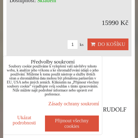
Dostupnost:
Skladem
15990 Kč
DO KOŠÍKU
ks
Předvolby soukromí
Soubory cookie používáme k vylepšení vaší návštěvy tohoto
webu, k analýze jeho výkonu a ke shromažďování údajů o jeho
používání. Můžeme k tomu použít nástroje a služby třetích
stran a shromážděná data mohou být přenášena partnerům v
EU, USA nebo jiných zemích. Kliknutím na „Přijmout všechny
soubory cookie“ vyjadřujete svůj souhlas s tímto zpracováním.
Níže můžete najít podrobné informace nebo upravit své
preference.
Zásady ochrany soukromí
SVĚDCI MINULOSTI 1 - MIKYŠKA RUDOLF
Ukázat
Přijmout všechny
Dostupnost:
Skladem
podrobnosti
cookies