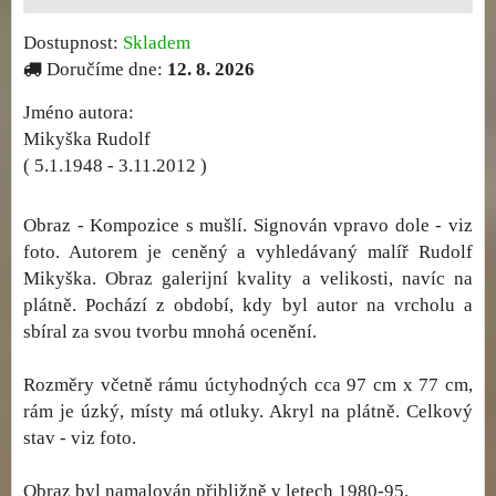
Dostupnost:
Skladem
Doručíme dne:
12. 8. 2026
Jméno autora:
Mikyška Rudolf
( 5.1.1948 - 3.11.2012 )
Obraz - Kompozice s mušlí. Signován vpravo dole - viz
foto. Autorem je ceněný a vyhledávaný malíř Rudolf
Mikyška. Obraz galerijní kvality a velikosti, navíc na
plátně. Pochází z období, kdy byl autor na vrcholu a
sbíral za svou tvorbu mnohá ocenění.
Rozměry včetně rámu úctyhodných cca 97 cm x 77 cm,
rám je úzký, místy má otluky. Akryl na plátně. Celkový
stav - viz foto.
Obraz byl namalován přibližně v letech 1980-95.