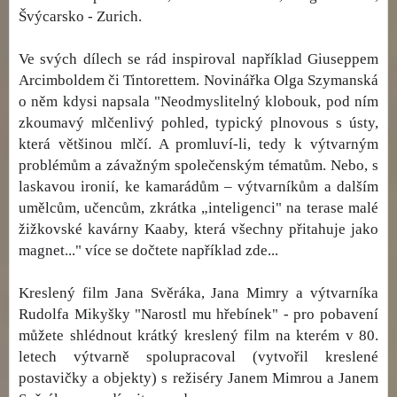
Švýcarsko - Zurich.
Ve svých dílech se rád inspiroval například Giuseppem
Arcimboldem či Tintorettem. Novinářka Olga Szymanská
o něm kdysi napsala "Neodmyslitelný klobouk, pod ním
zkoumavý mlčenlivý pohled, typický plnovous s ústy,
která většinou mlčí. A promluví-li, tedy k výtvarným
problémům a závažným společenským tématům. Nebo, s
laskavou ironií, ke kamarádům – výtvarníkům a dalším
umělcům, učencům, zkrátka „inteligenci" na terase malé
žižkovské kavárny Kaaby, která všechny přitahuje jako
magnet..." více se dočtete například zde...
Kreslený film Jana Svěráka, Jana Mimry a výtvarníka
Rudolfa Mikyšky "Narostl mu hřebínek" - pro pobavení
můžete shlédnout krátký kreslený film na kterém v 80.
letech výtvarně spolupracoval (vytvořil kreslené
postavičky a objekty) s režiséry Janem Mimrou a Janem