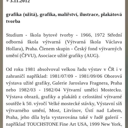
+ 3.11.2012
grafika (užitá), grafika, malířství, ilustrace, plakátová
tvorba
Studium - škola bytové tvorby - 1966, 1972 Střední
odborná škola výtvarná (Výtvarná škola Václava
Hollara), Praha. Členem skupin - Český fond výtvarných
umění (ČFVU), Asociace užité grafiky (AUG).
Od roku 1981 absolvoval velkou řadu výstav v ČR i v
zahraničí například: 1981/07/09 - 1981/09/06 Oborová
výstava užité grafiky, Galerie Jaroslava Fragnera, Praha
nebo 1982/03 - 1982/04 Výtvarní umělci Mostecku.
Výstava obrazů, grafiky a plakátů z celostátní výtvarné
soutěže k 50. výročí Velké mostecké stávky, Výstavní síň
výtvarného umění, Most, Litvínov, Ústí nad Labem,
Praha, jeho díla byla vystavována také v řadě galerií -
například TOUCHSTONE Fine Art USA, 1999 New York,