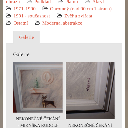
obrazu
Podklad
Plátno
Akryl
1971-1990
Ohromný (nad 90 cm 1 strana)
1991 - současnost
Zvěř a zvířata
Ostatní
Moderna, abstrakce
Galerie
Galerie
NEKONEČNÉ ČEKÁNÍ
- MIKYŠKA RUDOLF
NEKONEČNÉ ČEKÁNÍ