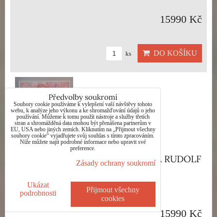
15990 Kč
DO KOŠÍKU
ks
Předvolby soukromí
Soubory cookie používáme k vylepšení vaší návštěvy tohoto
webu, k analýze jeho výkonu a ke shromažďování údajů o jeho
používání. Můžeme k tomu použít nástroje a služby třetích
stran a shromážděná data mohou být přenášena partnerům v
EU, USA nebo jiných zemích. Kliknutím na „Přijmout všechny
soubory cookie“ vyjadřujete svůj souhlas s tímto zpracováním.
Níže můžete najít podrobné informace nebo upravit své
preference.
AKT MÁ NEJVĚRNĚJŠÍ - MIKYŠKA RUDOLF
Zásady ochrany soukromí
Dostupnost:
Skladem
Ukázat
Přijmout všechny
podrobnosti
cookies
15990 Kč