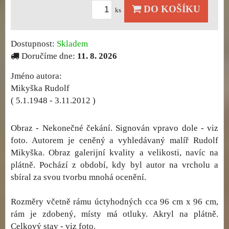
DO KOŠÍKU
ks
Dostupnost:
Skladem
Doručíme dne:
11. 8. 2026
Jméno autora:
Mikyška Rudolf
( 5.1.1948 - 3.11.2012 )
Obraz - Nekonečné čekání. Signován vpravo dole - viz
foto. Autorem je ceněný a vyhledávaný malíř Rudolf
Mikyška. Obraz galerijní kvality a velikosti, navíc na
plátně. Pochází z období, kdy byl autor na vrcholu a
sbíral za svou tvorbu mnohá ocenění.
Rozměry včetně rámu úctyhodných cca 96 cm x 96 cm,
rám je zdobený, místy má otluky. Akryl na plátně.
Celkový stav - viz foto.