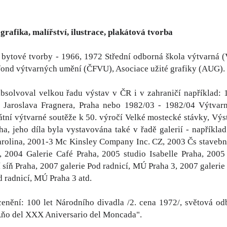
 grafika, malířství, ilustrace, plakátová tvorba
 bytové tvorby - 1966, 1972 Střední odborná škola výtvarná (
fond výtvarných umění (ČFVU), Asociace užité grafiky (AUG).
bsolvoval velkou řadu výstav v ČR i v zahraničí například: 
ie Jaroslava Fragnera, Praha nebo 1982/03 - 1982/04 Výtvar
tátní výtvarné soutěže k 50. výročí Velké mostecké stávky, Výs
ha, jeho díla byla vystavována také v řadě galerií - např
rolina, 2001-3 Mc Kinsley Company Inc. CZ, 2003 Čs stavební
 2004 Galerie Café Praha, 2005 studio Isabelle Praha, 2005
í síň Praha, 2007 galerie Pod radnicí, MÚ Praha 3, 2007 galeri
d radnicí, MÚ Praha 3 atd.
cenění: 100 let Národního divadla /2. cena 1972/, světová o
Aňo del XXX Aniversario del Moncada".