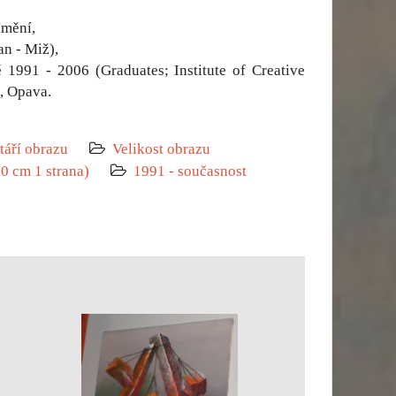
umění,
n - Miž),
ě 1991 - 2006 (Graduates; Institute of Creative
, Opava.
táří obrazu
Velikost obrazu
0 cm 1 strana)
1991 - současnost