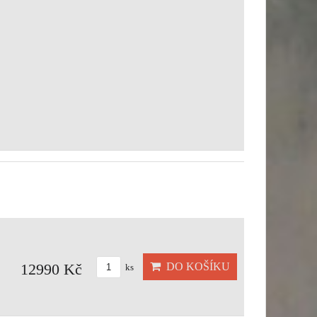
DO KOŠÍKU
12990 Kč
ks