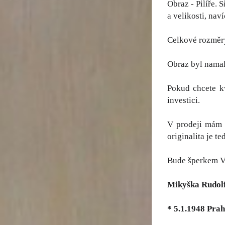
Obraz - Pilíře.
a velikosti, nav
Celkové rozměry
Obraz byl namal
Pokud chcete kv
investici.
V prodeji mám 
originalita je t
Bude šperkem Va
Mikyška Rudol
* 5.1.1948 Pra