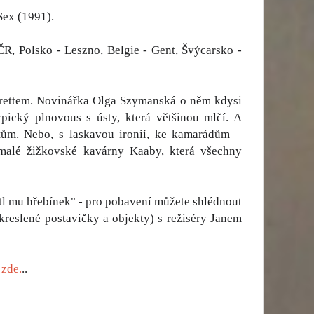
Sex (1991).
R, Polsko - Leszno, Belgie - Gent, Švýcarsko -
orettem. Novinářka Olga Szymanská o něm kdysi
ický plnovous s ústy, která většinou mlčí. A
ům. Nebo, s laskavou ironií, ke kamarádům –
 malé žižkovské kavárny Kaaby, která všechny
l mu hřebínek" - pro pobavení můžete shlédnout
 kreslené postavičky a objekty) s režiséry Janem
t
zde.
..