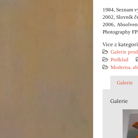
1984, Seznam v
2002, Slovník č
2006, Absolvent
Photography FPF
Více z kategor
Galerie prod
Podklad
Moderna, ab
Galerie
Galerie