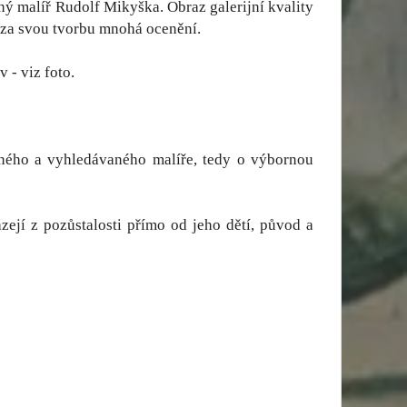
ný malíř Rudolf Mikyška. Obraz galerijní kvality
al za svou tvorbu mnohá ocenění.
 - viz foto.
něného a vyhledávaného malíře, tedy o výbornou
jí z pozůstalosti přímo od jeho dětí, původ a