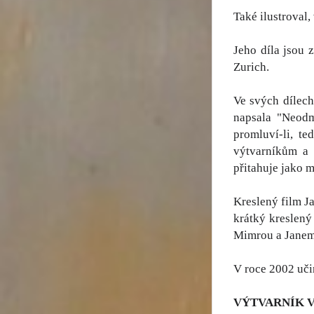
Také ilustroval,
Jeho díla jsou 
Zurich.
Ve svých dílec
napsala "Neodm
promluví-li, t
výtvarníkům a 
přitahuje jako m
Kreslený film J
krátký kreslený
Mimrou a Janem
V roce 2002 uči
VÝTVARNÍK 