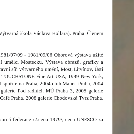
Výtvarná škola Václava Hollara), Praha. Členem
1981/07/09 - 1981/09/06 Oborová výstava užité
ní umělci Mostecku. Výstava obrazů, grafiky a
tavní síň výtvarného umění, Most, Litvínov, Ústí
íklad TOUCHSTONE Fine Art USA, 1999 New York,
 spořitelna Praha, 2004 club Mánes Praha, 2004
 galerie Pod radnicí, MÚ Praha 3, 2005 galerie
e Café Praha, 2008 galerie Chodovská Tvrz Praha,
dborná federace /2.cena 1979/, cena UNESCO za