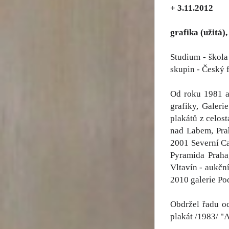
+ 3.11.2012
grafika (užitá),
Studium - škola
skupin - Český 
Od roku 1981 a
grafiky, Galer
plakátů z celos
nad Labem, Pra
2001 Severní Ca
Pyramida Praha,
Vltavín - aukčn
2010 galerie Po
Obdržel řadu o
plakát /1983/ "