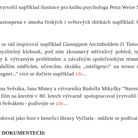
 vytvořil například ilustrace pro knihu psychologa Petra Weise 
zastoupena v mnoha českých i světových sbírkách například: Č
h se rád inspiroval například Giuseppem Arcimboldem či Tint
yslitelný klobouk, pod ním zkoumavý mlčenlivý pohled, typ
edy k výtvarným problémům a závažným společenským témat
dalším umělcům, učencům, zkrátka „inteligenci" na terase
agnet..." více se dočtete například
zde
...
ana Svěráka, Jana Mimry a výtvarníka Rudolfa Mikyšky "Narost
 film na kterém v 80. letech výtvarně spolupracoval (vytvořil
 Svěrákem - podívejte se
zde.
..
nkoval jako host v benefici Honzy Vyčítala - můžete se podíva
V DOKUMENTECH: