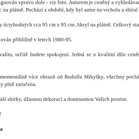
 Signován vpravo dole - viz foto. Autorem je ceněný a vyhledáva
íc na plátně. Pochází z období, kdy byl autor na vrcholu a sbír
 úctyhodných cca 95 cm x 95 cm. Akryl na plátně. Celkový stav
ován přibližně v letech 1980-95.
alitu, určitě budete spokojeni. Jedná se o kvalitní dílo ce
momentálně více obrazů od Rudolfa Mikyšky, všechny pocháze
edy plně zaručena.
ší sbírky, úžasnou dekorací a dominantou Vašich prostor.
f
ha