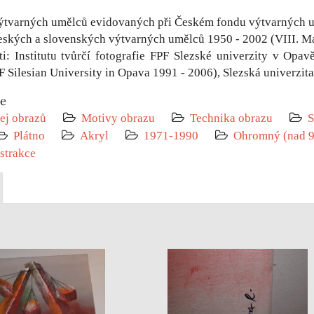
ýtvarných umělců evidovaných při Českém fondu výtvarných 
eských a slovenských výtvarných umělců 1950 - 2002 (VIII. Ma
i: Institutu tvůrčí fotografie FPF Slezské univerzity v Opav
 Silesian University in Opava 1991 - 2006), Slezská univerzita
ie
ej obrazů
Motivy obrazu
Technika obrazu
S
Plátno
Akryl
1971-1990
Ohromný (nad 9
strakce