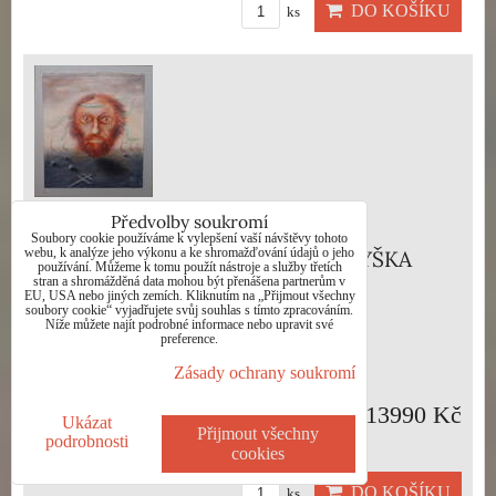
DO KOŠÍKU
ks
Předvolby soukromí
Soubory cookie používáme k vylepšení vaší návštěvy tohoto
webu, k analýze jeho výkonu a ke shromažďování údajů o jeho
KOMPOZICE SLOVENSKO - MIKYŠKA
používání. Můžeme k tomu použít nástroje a služby třetích
stran a shromážděná data mohou být přenášena partnerům v
RUDOLF
EU, USA nebo jiných zemích. Kliknutím na „Přijmout všechny
soubory cookie“ vyjadřujete svůj souhlas s tímto zpracováním.
Níže můžete najít podrobné informace nebo upravit své
Dostupnost:
Skladem
preference.
Zásady ochrany soukromí
13990 Kč
Ukázat
Přijmout všechny
podrobnosti
cookies
DO KOŠÍKU
ks