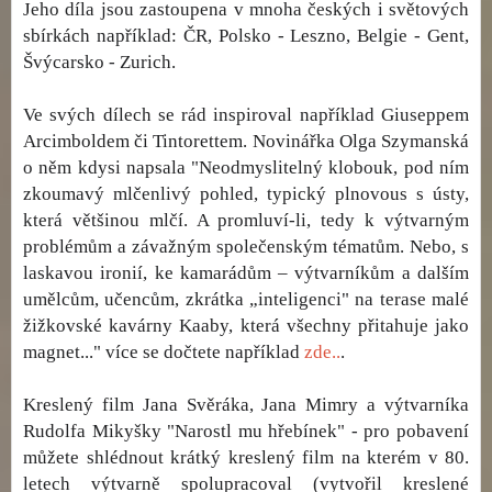
Jeho díla jsou zastoupena v mnoha českých i světových
sbírkách například: ČR, Polsko - Leszno, Belgie - Gent,
Švýcarsko - Zurich.
Ve svých dílech se rád inspiroval například Giuseppem
Arcimboldem či Tintorettem. Novinářka Olga Szymanská
o něm kdysi napsala "Neodmyslitelný klobouk, pod ním
zkoumavý mlčenlivý pohled, typický plnovous s ústy,
která většinou mlčí. A promluví-li, tedy k výtvarným
problémům a závažným společenským tématům. Nebo, s
laskavou ironií, ke kamarádům – výtvarníkům a dalším
umělcům, učencům, zkrátka „inteligenci" na terase malé
žižkovské kavárny Kaaby, která všechny přitahuje jako
magnet..." více se dočtete například
zde..
.
Kreslený film Jana Svěráka, Jana Mimry a výtvarníka
Rudolfa Mikyšky "Narostl mu hřebínek" - pro pobavení
můžete shlédnout krátký kreslený film na kterém v 80.
letech výtvarně spolupracoval (vytvořil kreslené