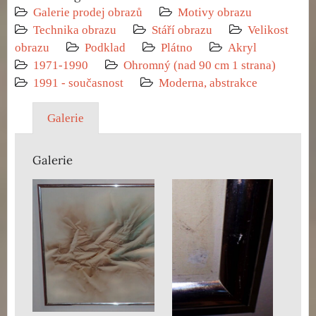
Galerie prodej obrazů
Motivy obrazu
Technika obrazu
Stáří obrazu
Velikost
obrazu
Podklad
Plátno
Akryl
1971-1990
Ohromný (nad 90 cm 1 strana)
1991 - současnost
Moderna, abstrakce
Galerie
Galerie