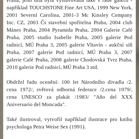
Praha, jeho díla byla vystavována také v řadě galerií -
například TOUCHSTONE Fine Art USA, 1999 New York,
2001 Severní Carolina, 2001-3 Mc Kinsley Company
Inc. CZ, 2003 Čs stavební spořitelna Praha, 2004 club
Mánes Praha, 2004 Pyramida Praha, 2004 Galerie Café
Praha, 2005 studio Isabelle Praha, 2005 galerie Pod
radnicí, MÚ Praha 3, 2005 galerie Vltavín - aukční síň
Praha, 2007 galerie Pod radnicí, MÚ Praha 3, 2007
galerie Café Praha, 2008 galerie Chodovská Tvrz Praha,
2010 galerie Pod radnicí, MÚ Praha 3 atd.
Obdržel řadu ocenění: 100 let Národního divadla /2.
cena 1972/, světová odborná federace /2.cena 1979/,
cena UNESCO za plakát /1983/ "Aňo del XXX
Aniversario del Moncada".
Také ilustroval, vytvořil například ilustrace pro knihu
psychologa Petra Weise Sex (1991).