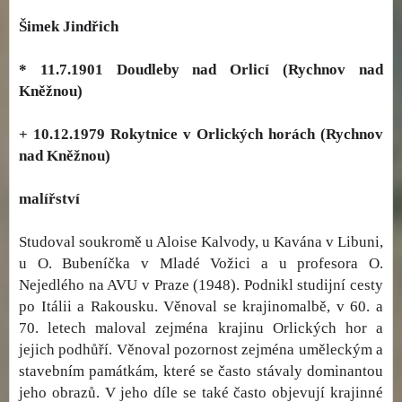
Šimek Jindřich
* 11.7.1901 Doudleby nad Orlicí (Rychnov nad
Kněžnou)
+ 10.12.1979 Rokytnice v Orlických horách (Rychnov
nad Kněžnou)
malířství
Studoval soukromě u Aloise Kalvody, u Kavána v Libuni,
u O. Bubeníčka v Mladé Vožici a u profesora O.
Nejedlého na AVU v Praze (1948). Podnikl studijní cesty
po Itálii a Rakousku. Věnoval se krajinomalbě, v 60. a
70. letech maloval zejména krajinu Orlických hor a
jejich podhůří. Věnoval pozornost zejména uměleckým a
stavebním památkám, které se často stávaly dominantou
jeho obrazů. V jeho díle se také často objevují krajinné