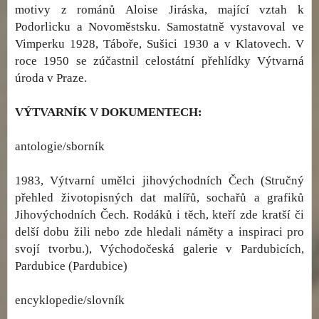
motivy z románů Aloise Jiráska, mající vztah k
Podorlicku a Novoměstsku. Samostatně vystavoval ve
Vimperku 1928, Táboře, Sušici 1930 a v Klatovech. V
roce 1950 se zúčastnil celostátní přehlídky Výtvarná
úroda v Praze.
VÝTVARNÍK V DOKUMENTECH:
antologie/sborník
1983, Výtvarní umělci jihovýchodních Čech (Stručný
přehled životopisných dat malířů, sochařů a grafiků
Jihovýchodních Čech. Rodáků i těch, kteří zde kratší či
delší dobu žili nebo zde hledali náměty a inspiraci pro
svojí tvorbu.), Východočeská galerie v Pardubicích,
Pardubice (Pardubice)
encyklopedie/slovník