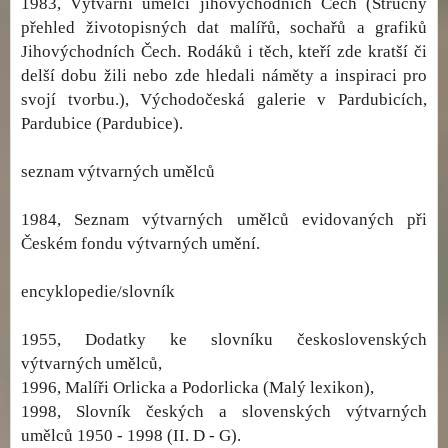
1983, Výtvarní umělci jihovýchodních Čech (Stručný
přehled životopisných dat malířů, sochařů a grafiků
Jihovýchodních Čech. Rodáků i těch, kteří zde kratší či
delší dobu žili nebo zde hledali náměty a inspiraci pro
svojí tvorbu.), Východočeská galerie v Pardubicích,
Pardubice (Pardubice).
seznam výtvarných umělců
1984, Seznam výtvarných umělců evidovaných při
Českém fondu výtvarných umění.
encyklopedie/slovník
1955, Dodatky ke slovníku československých
výtvarných umělců,
1996, Malíři Orlicka a Podorlicka (Malý lexikon),
1998, Slovník českých a slovenských výtvarných
umělců 1950 - 1998 (II. D - G).