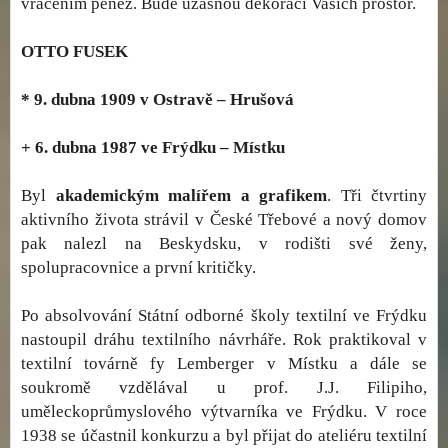
vrácením peněz. Bude úžasnou dekorací Vašich prostor.
OTTO FUSEK
* 9. dubna 1909 v Ostravě – Hrušová
+ 6. dubna 1987 ve Frýdku – Místku
Byl
akademickým malířem a grafikem
. Tři čtvrtiny
aktivního života strávil v České Třebové a nový domov
pak nalezl na Beskydsku, v rodišti své ženy,
spolupracovnice a první kritičky.
Po absolvování Státní odborné školy textilní ve Frýdku
nastoupil dráhu textilního návrháře. Rok praktikoval v
textilní továrně fy Lemberger v Místku a dále se
soukromě vzdělával u prof. J.J. Filipiho,
uměleckoprůmyslového výtvarníka ve Frýdku. V roce
1938 se účastnil konkurzu a byl přijat do ateliéru textilní