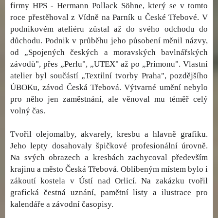
firmy HPS - Hermann Pollack Söhne, který se v tomto
roce přestěhoval z Vídně na Parník u České Třebové. V
podnikovém ateliéru zůstal až do svého odchodu do
důchodu. Podnik v průběhu jeho působení měnil názvy,
od „Spojených českých a moravských bavlnářských
závodů", přes „Perlu", „UTEX" až po „Primonu". Vlastní
atelier byl součástí „Textilní tvorby Praha", pozdějšího
ÚBOKu, závod Česká Třebová. Výtvarné umění nebylo
pro něho jen zaměstnání, ale věnoval mu téměř celý
volný čas.
Tvořil olejomalby, akvarely, kresbu a hlavně grafiku.
Jeho lepty dosahovaly špičkové profesionální úrovně.
Na svých obrazech a kresbách zachycoval především
krajinu a město Česká Třebová. Oblíbeným místem bylo i
zákoutí kostela v Ústí nad Orlicí. Na zakázku tvořil
grafická čestná uznání, pamětní listy a ilustrace pro
kalendáře a závodní časopisy.