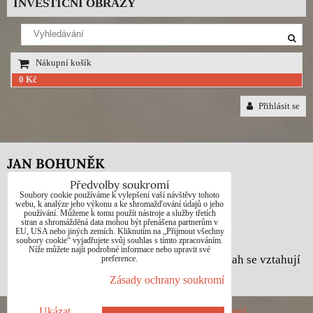
INVESTIČNÍ OBRAZY
Nákupní košík
0 Kč
Přihlásit se
JAN BOHUNĚK
Předvolby soukromí
Telefon: +420725021832
Soubory cookie používáme k vylepšení vaší návštěvy tohoto
webu, k analýze jeho výkonu a ke shromažďování údajů o jeho
používání. Můžeme k tomu použít nástroje a služby třetích
e-mail: 1jab@seznam.cz
stran a shromážděná data mohou být přenášena partnerům v
EU, USA nebo jiných zemích. Kliknutím na „Přijmout všechny
web: www.prodej-obrazy.eu
soubory cookie“ vyjadřujete svůj souhlas s tímto zpracováním.
Níže můžete najít podrobné informace nebo upravit své
© Jan Bohuněk - Na všechny fotografie a obsah se vztahují
preference.
autorská práva dle zákona č. 121/2000 Sb.
Zásady ochrany soukromí
Předvolby soukromí
Zásady ochrany soukromí
Ukázat