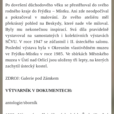
Po dovršení důchodového věku se přestěhoval do svého
rodného kraje do Frýdku – Místku. Ani zde neodpočíval
a pokračoval v malování. Ze svého ateliéru měl
překrásný pohled na Beskydy, které nade vše miloval.
Byly mu nekonečnou inspirací. Svá díla pravidelně
vystavoval na samostatných i kolektivních výstavách
SČVU. V roce 1947 se zúčastnil i II. ústeckého salonu.
Poslední výstava byla v Okresním vlastivědném muzeu
ve Frýdku-Místku v roce 1985. Ve sbírkách Městského
muzea v Ústí nad Orlicí jsou uloženy tři lepty, na kterých
zachytil ústecký kostel.
ZDROJ: Galerie pod Zámkem
VÝTVARNÍK V DOKUMENTECH:
antologie/sborník