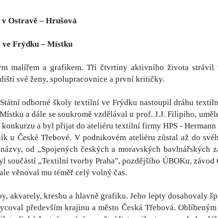
9 v Ostravě – Hrušová
7 ve Frýdku – Místku
m malířem a grafikem. Tři čtvrtiny aktivního života stráv
išti své ženy, spolupracovnice a první kritičky.
Státní odborné školy textilní ve Frýdku nastoupil dráhu textiln
Místku a dále se soukromě vzdělával u prof. J.J. Filipiho, um
 konkurzu a byl přijat do ateliéru textilní firmy HPS - Hermann
ník u České Třebové. V podnikovém ateliéru zůstal až do sv
 názvy, od „Spojených českých a moravských bavlnářských z
 byl součástí „Textilní tvorby Praha", pozdějšího ÚBOKu, závo
 ale věnoval mu téměř celý volný čas.
by, akvarely, kresbu a hlavně grafiku. Jeho lepty dosahovaly 
ycoval především krajinu a město Česká Třebová. Oblíbeným mí