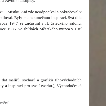
ře a závodní časopisy.
u – Místku. Ani zde neodpočíval a pokračoval v
miloval. Byly mu nekonečnou inspirací. Svá díla
oce 1947 se zúčastnil i II. ústeckého salonu.
roce 1985. Ve sbírkách Městského muzea v Ústí
 dat malířů, sochařů a grafiků Jihovýchodních
ěty a inspiraci pro svojí tvorbu.), Východočeská
umění.