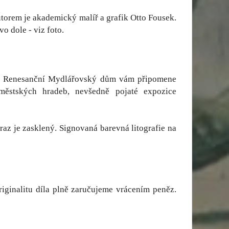
utorem je akademický malíř a grafik Otto Fousek.
o dole - viz foto.
k. Renesanční Mydlářovský dům vám připomene
 městských hradeb, nevšedně pojaté expozice
az je zasklený. Signovaná barevná litografie na
riginalitu díla plně zaručujeme vrácením peněz.