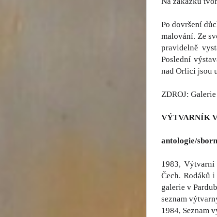
Na zakázku tvoři
Po dovršení důc
malování. Ze sv
pravidelně vys
Poslední výsta
nad Orlicí jsou 
ZDROJ: Galeri
VÝTVARNÍK 
antologie/sborn
1983, Výtvarní
Čech. Rodáků i 
galerie v Pardub
seznam výtvarn
1984, Seznam v