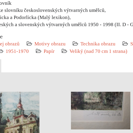
lovník
ke slovníku československých výtvarných umělců,
licka a Podorlicka (Malý lexikon),
eských a slovenských výtvarných umělců 1950 - 1998 (II. D - G
ie
ej obrazů
Motivy obrazu
Technika obrazu
S
1951-1970
Papír
Veliký (nad 70 cm 1 strana)