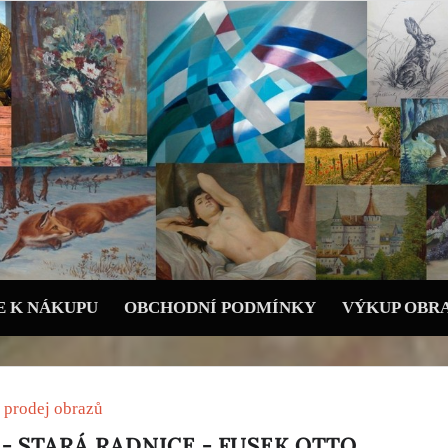
 K NÁKUPU
OBCHODNÍ PODMÍNKY
VÝKUP OBR
 prodej obrazů
- STARÁ RADNICE - FUSEK OTTO