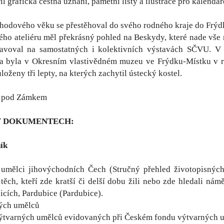
l grafická čestná uznání, pamětní listy a ilustrace pro kalendá
hodového věku se přestěhoval do svého rodného kraje do Frýdk
ého ateliéru měl překrásný pohled na Beskydy, které nade vše 
tavoval na samostatných i kolektivních výstavách SČVU. V r
va byla v Okresním vlastivědném muzeu ve Frýdku-Místku v 
uloženy tři lepty, na kterých zachytil ústecký kostel.
e pod Zámkem
V DOKUMENTECH:
ík
 umělci jihovýchodních Čech (Stručný přehled životopisných
těch, kteří zde kratší či delší dobu žili nebo zde hledali nám
icích, Pardubice (Pardubice).
ých umělců
ýtvarných umělců evidovaných při Českém fondu výtvarných 