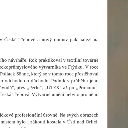
il v České Třebové a nový domov pak nalezl na
ího návrháře. Rok praktikoval v textilní továrně
ěleckoprůmyslového výtvarníka ve Frýdku. V roce
 Pollack Söhne, který se v tomto roce přestěhoval
ého odchodu do důchodu. Podnik v průběhu jeho
ávodů", přes „Perlu", „UTEX" až po „Primonu".
d Česká Třebová. Výtvarné umění nebylo pro něho
špičkové profesionální úrovně. Na svých obrazech
stem bylo i zákoutí kostela v Ústí nad Orlicí.