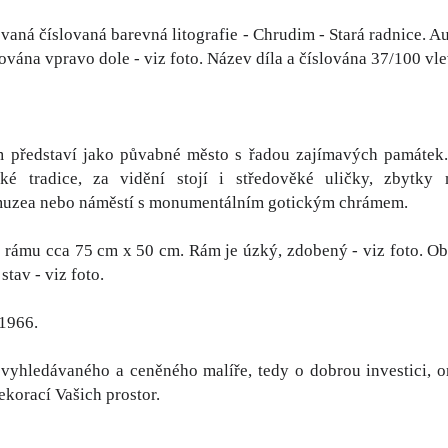
ovaná číslovaná barevná litografie - Chrudim - Stará radnice. A
vána vpravo dole - viz foto. Název díla a číslována 37/100 vlev
 představí jako půvabné město s řadou zajímavých památe
ské tradice, za vidění stojí i středověké uličky, zbytky
uzea nebo náměstí s monumentálním gotickým chrámem.
rámu cca 75 cm x 50 cm. Rám je úzký, zdobený - viz foto. Obr
stav - viz foto.
 1966.
 vyhledávaného a ceněného malíře, tedy o dobrou investici, o
korací Vašich prostor.