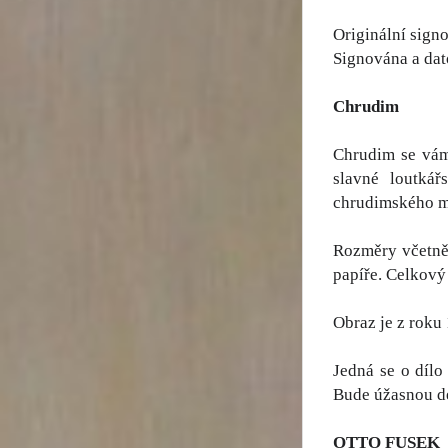
Originální sign
Signována a dato
Chrudim
Chrudim se vám
slavné loutkář
chrudimského m
Rozměry včetně 
papíře. Celkový 
Obraz je z roku
Jedná se o dílo
Bude úžasnou de
OTTO FUSEK