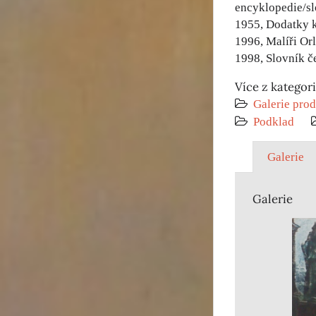
encyklopedie/s
1955, Dodatky 
1996, Malíři Or
1998, Slovník č
Více z kategor
Galerie prod
Podklad
Galerie
Galerie