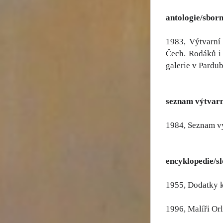
antologie/sborn
1983, Výtvarní
Čech. Rodáků i 
galerie v Pardub
seznam výtvar
1984, Seznam v
encyklopedie/s
1955, Dodatky 
1996, Malíři Or