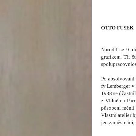
OTTO FUSEK
Narodil se 9. 
grafikem. Tři č
spolupracovnice 
Po absolvování 
fy Lemberger v 
1938 se účastnil
z Vídně na Par
působení měnil
Vlastní atelier
jen zaměstnání,