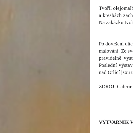
Tvořil olejomal
a kresbách zach
Na zakázku tvoři
Po dovršení důc
malování. Ze sv
pravidelně vys
Poslední výsta
nad Orlicí jsou 
ZDROJ: Galeri
VÝTVARNÍK 