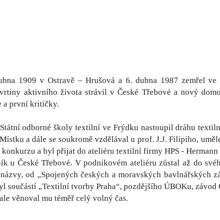
dubna 1909 v Ostravě – Hrušová a 6. dubna 1987 zemřel ve
tvrtiny aktivního života strávil v České Třebové a nový domo
a první kritičky.
Státní odborné školy textilní ve Frýdku nastoupil dráhu textiln
Místku a dále se soukromě vzdělával u prof. J.J. Filipiho, um
 konkurzu a byl přijat do ateliéru textilní firmy HPS - Hermann
ník u České Třebové. V podnikovém ateliéru zůstal až do sv
 názvy, od „Spojených českých a moravských bavlnářských z
 byl součástí „Textilní tvorby Praha“, pozdějšího ÚBOKu, závo
 ale věnoval mu téměř celý volný čas.