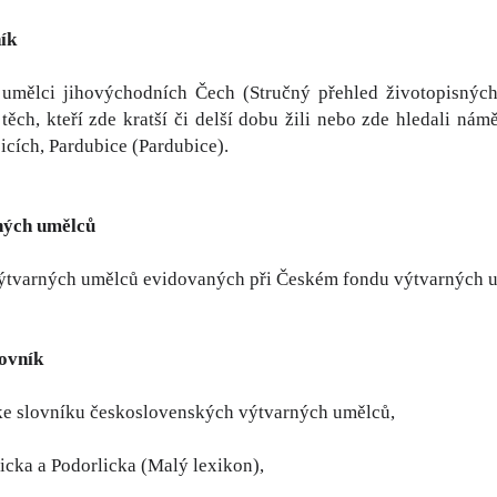
ík
 umělci jihovýchodních Čech (Stručný přehled životopisných
těch, kteří zde kratší či delší dobu žili nebo zde hledali nám
icích, Pardubice (Pardubice).
ných umělců
ýtvarných umělců evidovaných při Českém fondu výtvarných 
lovník
ke slovníku československých výtvarných umělců,
licka a Podorlicka (Malý lexikon),