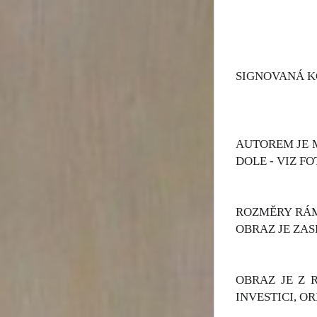
SIGNOVANÁ K
AUTOREM JE M
DOLE - VIZ FO
ROZMĚRY RÁMU
OBRAZ JE ZAS
OBRAZ JE Z 
INVESTICI, O