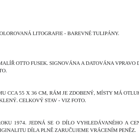
OLOROVANÁ LITOGRAFIE - BAREVNÉ TULIPÁNY.
ALÍŘ OTTO FUSEK. SIGNOVÁNA A DATOVÁNA VPRAVO DO
TO.
 CCA 55 X 36 CM, RÁM JE ZDOBENÝ, MÍSTY MÁ OTLUK
KLENÝ. CELKOVÝ STAV - VIZ FOTO.
ROKU 1974. JEDNÁ SE O DÍLO VYHLEDÁVANÉHO A C
RIGINALITU DÍLA PLNĚ ZARUČUJEME VRÁCENÍM PENĚZ.