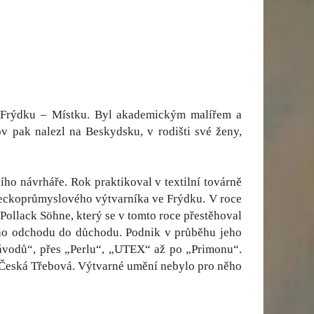
 Frýdku – Místku. Byl akademickým malířem a
v pak nalezl na Beskydsku, v rodišti své ženy,
ího návrháře. Rok praktikoval v textilní továrně
ěleckoprůmyslového výtvarníka ve Frýdku. V roce
 Pollack Söhne, který se v tomto roce přestěhoval
ého odchodu do důchodu. Podnik v průběhu jeho
ávodů“, přes „Perlu“, „UTEX“ až po „Primonu“.
d Česká Třebová. Výtvarné umění nebylo pro něho