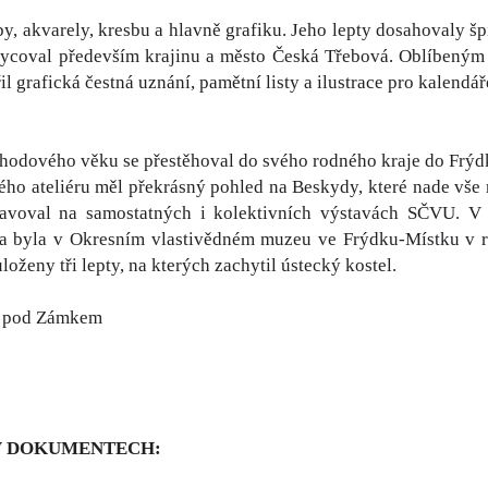
by, akvarely, kresbu a hlavně grafiku. Jeho lepty dosahovaly 
ycoval především krajinu a město Česká Třebová. Oblíbeným mí
l grafická čestná uznání, pamětní listy a ilustrace pro kalendá
hodového věku se přestěhoval do svého rodného kraje do Frýdk
ého ateliéru měl překrásný pohled na Beskydy, které nade vše 
tavoval na samostatných i kolektivních výstavách SČVU. V r
va byla v Okresním vlastivědném muzeu ve Frýdku-Místku v 
uloženy tři lepty, na kterých zachytil ústecký kostel.
e pod Zámkem
V DOKUMENTECH: