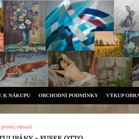
 K NÁKUPU
OBCHODNÍ PODMÍNKY
VÝKUP OBR
 prodej obrazů
TULIPÁNY - FUSEK OTTO