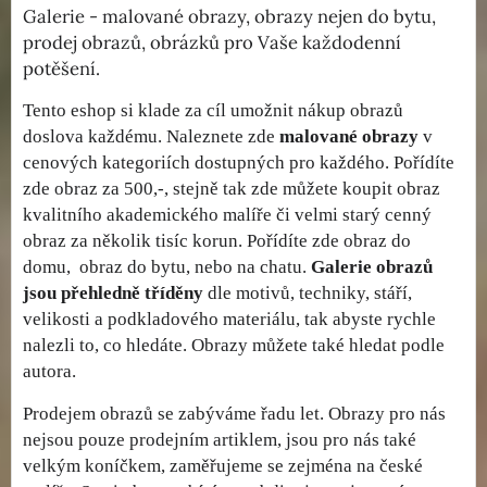
Galerie - malované obrazy, obrazy nejen do bytu,
prodej obrazů, obrázků pro Vaše každodenní
potěšení.
Tento eshop si klade za cíl umožnit nákup obrazů
doslova každému. Naleznete zde
malované obrazy
v
cenových kategoriích dostupných pro každého. Pořídíte
zde obraz za 500,-, stejně tak zde můžete koupit obraz
kvalitního akademického malíře či velmi starý cenný
obraz za několik tisíc korun. Pořídíte zde obraz do
domu, obraz do bytu, nebo na chatu.
Galerie obrazů
jsou přehledně tříděny
dle motivů, techniky, stáří,
velikosti a podkladového materiálu, tak abyste rychle
nalezli to, co hledáte. Obrazy můžete také hledat podle
autora.
Prodejem obrazů se zabýváme řadu let. Obrazy pro nás
nejsou pouze prodejním artiklem, jsou pro nás také
velkým koníčkem, zaměřujeme se zejména na české