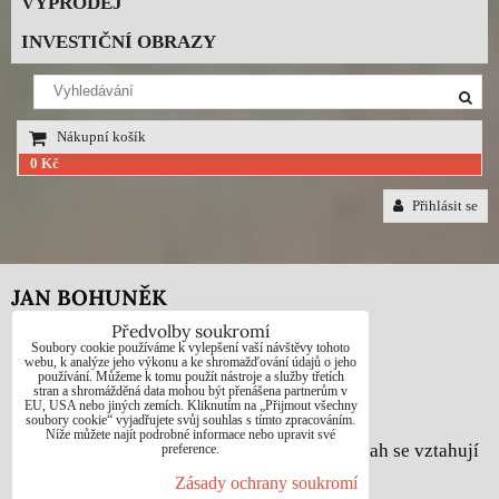
VÝPRODEJ
INVESTIČNÍ OBRAZY
Nákupní košík
0 Kč
Přihlásit se
JAN BOHUNĚK
Předvolby soukromí
Telefon: +420725021832
Soubory cookie používáme k vylepšení vaší návštěvy tohoto
webu, k analýze jeho výkonu a ke shromažďování údajů o jeho
používání. Můžeme k tomu použít nástroje a služby třetích
e-mail: 1jab@seznam.cz
stran a shromážděná data mohou být přenášena partnerům v
EU, USA nebo jiných zemích. Kliknutím na „Přijmout všechny
web: www.prodej-obrazy.eu
soubory cookie“ vyjadřujete svůj souhlas s tímto zpracováním.
Níže můžete najít podrobné informace nebo upravit své
© Jan Bohuněk - Na všechny fotografie a obsah se vztahují
preference.
autorská práva dle zákona č. 121/2000 Sb.
Zásady ochrany soukromí