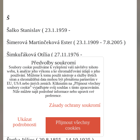
Š
Šalko Stanislav ( 23.1.1959 -
Šimerová Martinčeková Ester ( 23.1.1909 - 7.8.2005 )
Šimkuľáková Otília ( 27.11.1976 -
Předvolby soukromí
Šípka Ján ( 3.1.1929 - 27.8.1999 )
Soubory cookie používáme k vylepšení vaší návštěvy tohoto
webu, k analýze jeho výkonu a ke shromažďování údajů o jeho
používání. Můžeme k tomu použít nástroje a služby třetích
Škatulár Juraj ( 12.3.1932 - 9.11.1997 )
stran a shromážděná data mohou být přenášena partnerům v
EU, USA nebo jiných zemích. Kliknutím na „Přijmout všechny
soubory cookie“ vyjadřujete svůj souhlas s tímto zpracováním.
Škovran Ladislav ( 1956 -
Níže můžete najít podrobné informace nebo upravit své
preference.
Špeník Miron ( 6.10.1959 -
Zásady ochrany soukromí
Štanclová Kallayová Kamila ( 26.3.1945 -
Ukázat
Přijmout všechny
podrobnosti
Šťastný Ctibor ( 18.10.1884 - 5.12.1962 )
cookies
Štetka Július ( 29.8.1855 - 14.10.1925 )