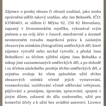
Zájemce o prodej obrazu či obrazů souhlasí, jako osoba
oprávněná udělit takový souhlas, aby Jan Bohuněk, IČO:
63580403, se sídlem U Mlýna 92, 250 82 Horoušany,
zapsaný v živnostenském rejstříku, vykonával svým
jménem a na svůj účet v časově, množstevně a územně
neomezeném rozsahu majetková práva k zaslaným
obrazovým snímkům (fotografiím) uměleckých děl, které
zájemce vytvořil nebo nechal vytvořit, a předal Janu
Bohuňkovi za účelem zjištění zájmu Jana Bohuňka o
nákup jimi zaznamenaných uměleckých děl, a po dohodě
i za účelem následného prodeje těchto uměleckých děl, a
zejména svoluje ke všem způsobům užití těchto
obrazových snímků včetně jejich vystavování,
rozmnožování, rozšiřování včetně sdělování veřejnosti,
půjčování a pronájmu, úpravám, zpracování, spojení s
jiným dílem, zařazení do díla souborného, užití pro
komerční účely a k užití bez uvádění autorství. Licence