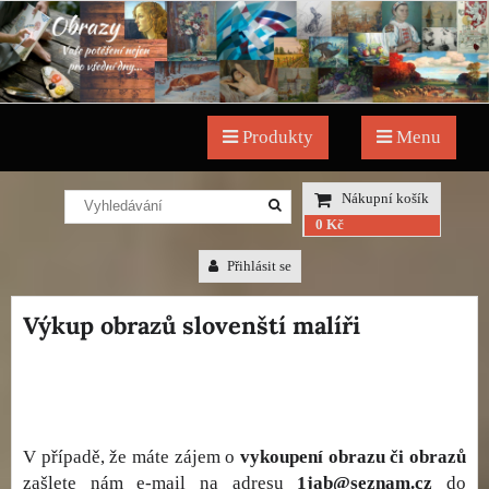
Produkty
Menu
Nákupní košík
0 Kč
Přihlásit se
Výkup obrazů slovenští malíři
V případě, že máte zájem o
vykoupení obrazu či obrazů
zašlete nám e-mail na adresu
1jab@seznam.cz
do