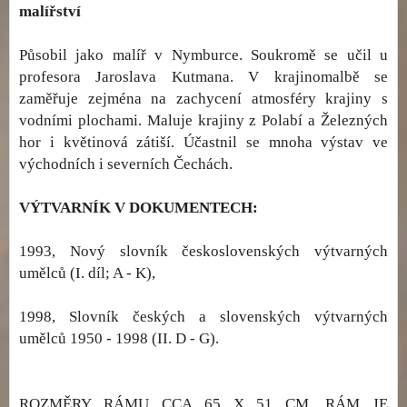
malířství
Působil jako malíř v Nymburce. Soukromě se učil u
profesora Jaroslava Kutmana. V krajinomalbě se
zaměřuje zejména na zachycení atmosféry krajiny s
vodními plochami. Maluje krajiny z Polabí a Železných
hor i květinová zátiší. Účastnil se mnoha výstav ve
východních i severních Čechách.
VÝTVARNÍK V DOKUMENTECH:
1993, Nový slovník československých výtvarných
umělců (I. díl; A - K),
1998, Slovník českých a slovenských výtvarných
umělců 1950 - 1998 (II. D - G).
ROZMĚRY RÁMU CCA 65 X 51 CM, RÁM JE