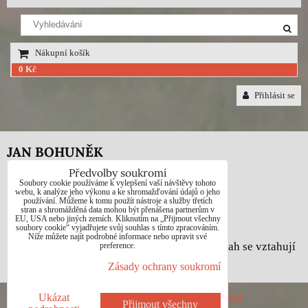
Nákupní košík
0 Kč
Přihlásit se
JAN BOHUNĚK
Předvolby soukromí
Telefon: +420725021832
Soubory cookie používáme k vylepšení vaší návštěvy tohoto
webu, k analýze jeho výkonu a ke shromažďování údajů o jeho
používání. Můžeme k tomu použít nástroje a služby třetích
e-mail: 1jab@seznam.cz
stran a shromážděná data mohou být přenášena partnerům v
EU, USA nebo jiných zemích. Kliknutím na „Přijmout všechny
web: www.prodej-obrazy.eu
soubory cookie“ vyjadřujete svůj souhlas s tímto zpracováním.
Níže můžete najít podrobné informace nebo upravit své
© Jan Bohuněk - Na všechny fotografie a obsah se vztahují
preference.
autorská práva dle zákona č. 121/2000 Sb.
Zásady ochrany soukromí
Předvolby soukromí
Zásady ochrany soukromí
Ukázat
Přijmout všechny