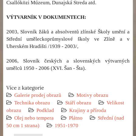
Csallóközi Múzeum, Dunajská Streda atd.
VÝTVARNÍK V DOKUMENTECH:
2003, Slovník žáků a absolventů zlínské Školy umění a
Střední uměleckoprůmyslové školy ve Zlíně a v
Uherském Hradišti /1939 - 2003/,
2006, Slovník českých a slovenských výtvarných
umělců 1950 - 2006 (XVI. Šan - Šta).
Více z kategorie
Galerie prodej obrazů
Motivy obrazu
Technika obrazu
Stáří obrazu
Velikost
obrazu
Podklad
Krajiny a příroda
Olej nebo tempera
Plátno
Střední (nad
50 cm 1 strana)
1951-1970