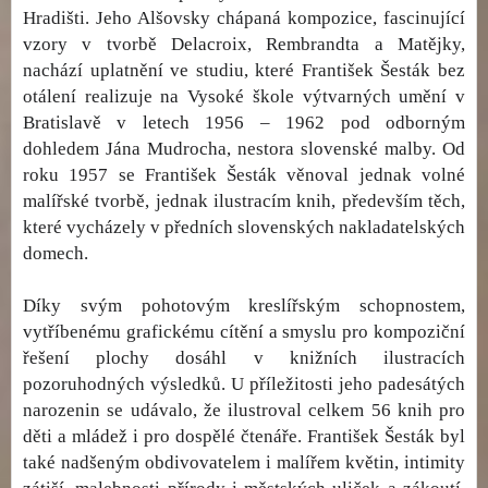
Hradišti. Jeho Alšovsky chápaná kompozice, fascinující
vzory v tvorbě Delacroix, Rembrandta a Matějky,
nachází uplatnění ve studiu, které František Šesták bez
otálení realizuje na Vysoké škole výtvarných umění v
Bratislavě v letech 1956 – 1962 pod odborným
dohledem Jána Mudrocha, nestora slovenské malby. Od
roku 1957 se František Šesták věnoval jednak volné
malířské tvorbě, jednak ilustracím knih, především těch,
které vycházely v předních slovenských nakladatelských
domech.
Díky svým pohotovým kreslířským schopnostem,
vytříbenému grafickému cítění a smyslu pro kompoziční
řešení plochy dosáhl v knižních ilustracích
pozoruhodných výsledků. U příležitosti jeho padesátých
narozenin se udávalo, že ilustroval celkem 56 knih pro
děti a mládež i pro dospělé čtenáře. František Šesták byl
také nadšeným obdivovatelem i malířem květin, intimity