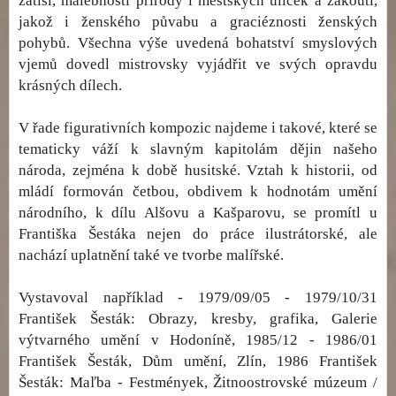
zátiší, malebnosti přírody i městských uliček a zákoutí,
jakož i ženského půvabu a graciéznosti ženských
pohybů. Všechna výše uvedená bohatství smyslových
vjemů dovedl mistrovsky vyjádřit ve svých opravdu
krásných dílech.
V řade figurativních kompozic najdeme i takové, které se
tematicky váží k slavným kapitolám dějin našeho
národa, zejména k době husitské. Vztah k historii, od
mládí formován četbou, obdivem k hodnotám umění
národního, k dílu Alšovu a Kašparovu, se promítl u
Františka Šestáka nejen do práce ilustrátorské, ale
nachází uplatnění také ve tvorbe malířské.
Vystavoval například - 1979/09/05 - 1979/10/31
František Šesták: Obrazy, kresby, grafika, Galerie
výtvarného umění v Hodoníně, 1985/12 - 1986/01
František Šesták, Dům umění, Zlín, 1986 František
Šesták: Maľba - Festmények, Žitnoostrovské múzeum /