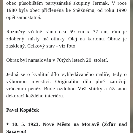
obec působištěm partyzánské skupiny Jermak. V roce
1980 byla obec přičleněna ke Sněžnému, od roku 1990
opět samostatná.
Rozměry včetně rámu cca 59 cm x 37 cm, rám je
zdobený, místy má otluky. Olej na kartonu. Obraz je
zasklený. Celkový stav - viz foto.
Obraz byl namalován v 70tých letech 20. století.
Jedná se o kvalitní dílo vyhledávaného malíře, tedy o
výbornou investici. Originalitu díla plně zaručuji
vrácením peněz. Bude ozdobou Vaší sbírky a úžasnou
dekorací každého interiéru.
Pavel Kopáček
* 10. 5. 1923, Nové Město na Moravě (Žďár nad
Sázavou)