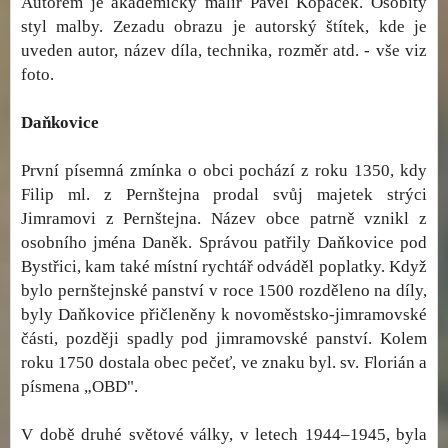
Autorem je akademický malíř Pavel Kopáček. Osobitý
styl malby. Zezadu obrazu je autorský štítek, kde je
uveden autor, název díla, technika, rozměr atd. - vše viz
foto.
Daňkovice
První písemná zmínka o obci pochází z roku 1350, kdy
Filip ml. z Pernštejna prodal svůj majetek strýci
Jimramovi z Pernštejna. Název obce patrně vznikl z
osobního jména Daněk. Správou patřily Daňkovice pod
Bystřici, kam také místní rychtář odváděl poplatky. Když
bylo pernštejnské panství v roce 1500 rozděleno na díly,
byly Daňkovice přičleněny k novoměstsko-jimramovské
části, později spadly pod jimramovské panství. Kolem
roku 1750 dostala obec pečeť, ve znaku byl. sv. Florián a
písmena „OBD".
V době druhé světové války, v letech 1944–1945, byla