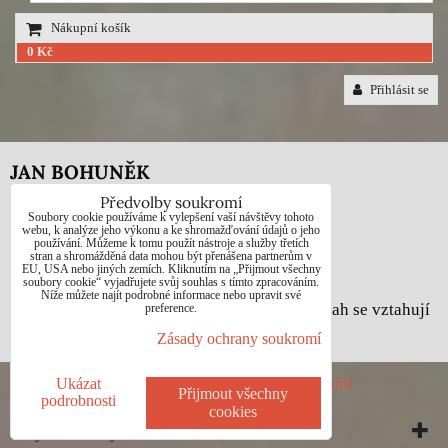
Nákupní košík
0 Kč
Přihlásit se
JAN BOHUNĚK
Předvolby soukromí
Telefon: +420725021832
Soubory cookie používáme k vylepšení vaší návštěvy tohoto
webu, k analýze jeho výkonu a ke shromažďování údajů o jeho
používání. Můžeme k tomu použít nástroje a služby třetích
e-mail: 1jab@seznam.cz
stran a shromážděná data mohou být přenášena partnerům v
EU, USA nebo jiných zemích. Kliknutím na „Přijmout všechny
web: www.prodej-obrazy.eu
soubory cookie“ vyjadřujete svůj souhlas s tímto zpracováním.
Níže můžete najít podrobné informace nebo upravit své
© Jan Bohuněk - Na všechny fotografie a obsah se vztahují
preference.
autorská práva dle zákona č. 121/2000 Sb.
Zásady ochrany soukromí
Předvolby soukromí
Zásady ochrany soukromí
Ukázat
Přijmout všechny
podrobnosti
cookies
Vytvořeno systémem:
ByznysWeb.cz