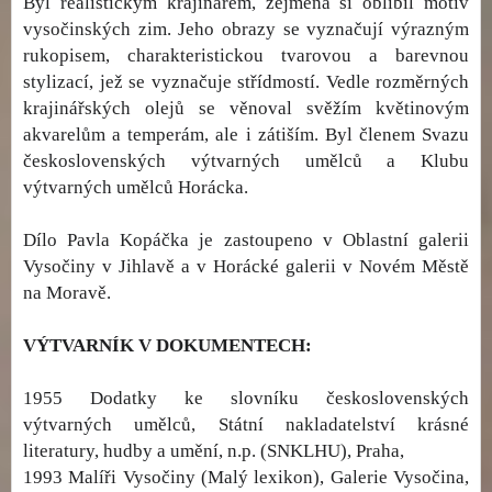
Byl realistickým krajinářem, zejména si oblíbil motiv
vysočinských zim. Jeho obrazy se vyznačují výrazným
rukopisem, charakteristickou tvarovou a barevnou
stylizací, jež se vyznačuje střídmostí. Vedle rozměrných
krajinářských olejů se věnoval svěžím květinovým
akvarelům a temperám, ale i zátiším. Byl členem Svazu
československých výtvarných umělců a Klubu
výtvarných umělců Horácka.
Dílo Pavla Kopáčka je zastoupeno v Oblastní galerii
Vysočiny v Jihlavě a v Horácké galerii v Novém Městě
na Moravě.
VÝTVARNÍK V DOKUMENTECH:
1955 Dodatky ke slovníku československých
výtvarných umělců, Státní nakladatelství krásné
literatury, hudby a umění, n.p. (SNKLHU), Praha,
1993 Malíři Vysočiny (Malý lexikon), Galerie Vysočina,