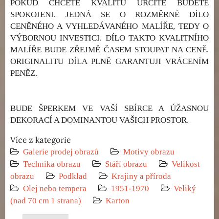
POKUD CHCETE KVALITU URČITĚ BUDETE
SPOKOJENI. JEDNÁ SE O ROZMĚRNÉ DÍLO
CENĚNÉHO A VYHLEDÁVANÉHO MALÍŘE, TEDY O
VÝBORNOU INVESTICI. DÍLO TAKTO KVALITNÍHO
MALÍŘE BUDE ZŘEJMĚ ČASEM STOUPAT NA CENĚ.
ORIGINALITU DÍLA PLNĚ GARANTUJI VRÁCENÍM
PENĚZ.
BUDE ŠPERKEM VE VAŠÍ SBÍRCE A ÚŽASNOU
DEKORACÍ A DOMINANTOU VAŠICH PROSTOR.
Více z kategorie
Galerie prodej obrazů
Motivy obrazu
Technika obrazu
Stáří obrazu
Velikost
obrazu
Podklad
Krajiny a příroda
Olej nebo tempera
1951-1970
Veliký
(nad 70 cm 1 strana)
Karton