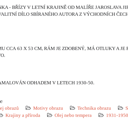
KA - BŘÍZY V LETNÍ KRAJINĚ OD MALÍŘE JAROSLAVA JI
VALITNÍ DÍLO SBÍRANÉHO AUTORA Z VÝCHODNÍCH ČECH
 CCA 63 X 53 CM, RÁM JE ZDOBENÝ, MÁ OTLUKY A JE
TO.
AMALOVÁN ODHADEM V LETECH 1930-50.
ie
ej obrazů
Motivy obrazu
Technika obrazu
S
Krajiny a příroda
Olej nebo tempera
1931-195