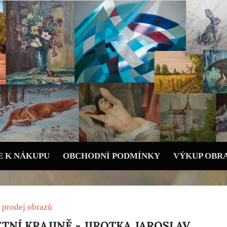
 K NÁKUPU
OBCHODNÍ PODMÍNKY
VÝKUP OBR
 prodej obrazů
ETNÍ KRAJINĚ - JIROTKA JAROSLAV