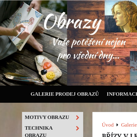
GALERIE PRODEJ OBRAZŮ
INFORMACE
MOTIVY OBRAZU
Úvod
Galerie
TECHNIKA
BŘÍZY V L
OBRAZU