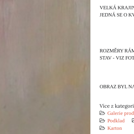
VELKÁ KRAJIN
JEDNÁ SE O K
ROZMĚRY RÁMU
STAV - VIZ FO
OBRAZ BYL N
Více z kategor
Galerie prod
Podklad
Karton