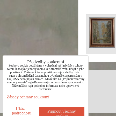
Předvolby soukromí
Soubory cookie používáme k vylepšení vaší návštěvy tohoto
webu, k analýze jeho výkonu a ke shromažďování údajů o jeho
používání. Můžeme k tomu použít nástroje a služby třetích
stran a shromážděná data mohou být přenášena partnerům v
JAN BOHUNĚK
EU, USA nebo jiných zemích. Kliknutím na „Přijmout všechny
soubory cookie“ vyjadřujete svůj souhlas s tímto zpracováním.
Níže můžete najít podrobné informace nebo upravit své
preference.
Telefon: +420725021832
Zásady ochrany soukromí
e-mail: 1jab@seznam.cz
web: www.prodej-obrazy.eu
Ukázat
Přijmout všechny
podrobnosti
cookies