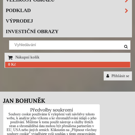
PODKLAD
VÝPRODEJ
INVESTIČNÍ OBRAZY
Nákupní košík
0 Kč
Přihlásit se
JAN BOHUNĚK
Předvolby soukromí
Telefon: +420725021832
Soubory cookie používáme k vylepšení vaší návštěvy tohoto
webu, k analýze jeho výkonu a ke shromažďování údajů o jeho
používání. Můžeme k tomu použít nástroje a služby třetích
e-mail: 1jab@seznam.cz
stran a shromážděná data mohou být přenášena partnerům v
EU, USA nebo jiných zemích. Kliknutím na „Přijmout všechny
web: www.prodej-obrazy.eu
soubory cookie“ vyjadřujete svůj souhlas s tímto zpracováním.