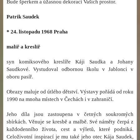
Bude šperkem a úžasnou dekorací Vašich prostor.
Patrik Saudek
* 24. listopadu 1968 Praha
malíř a kreslíř
syn komiksového kreslíře Káji Saudka a Johany
Saudkové. Vystudoval odbornou školu v Jablonci v
oboru pasíř.
Obrazy maluje od útlého dětství. Výstavy pořádá od roku
1990 na mnoha místech v Čechách i v zahraničí.
Jeho díla jsou zastoupena v četných soukromých
sbírkách. Věnuje se kresbě a malbě. Své náměty čerpá z
každodenního života, cest a výletů, které podniká.
Celoživotní inspirací je mu také jeho otec Kája Saudek,