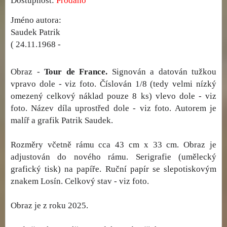
Dostupnost:
Prodáno
Jméno autora:
Saudek Patrik
( 24.11.1968 -
Obraz -
Tour de France.
Signován a datován tužkou
vpravo dole - viz foto. Číslován 1/8 (tedy velmi nízký
omezený celkový náklad pouze 8 ks) vlevo dole - viz
foto. Název díla uprostřed dole - viz foto. Autorem je
malíř a grafik Patrik Saudek.
Rozměry včetně rámu cca 43 cm x 33 cm. Obraz je
adjustován do nového rámu. Serigrafie (umělecký
grafický tisk) na papíře. Ruční papír se slepotiskovým
znakem Losín. Celkový stav - viz foto.
Obraz je z roku 2025.