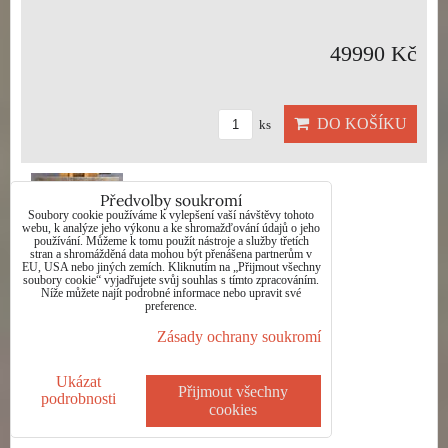
49990 Kč
DO KOŠÍKU
ks
Předvolby soukromí
Soubory cookie používáme k vylepšení vaší návštěvy tohoto
webu, k analýze jeho výkonu a ke shromažďování údajů o jeho
používání. Můžeme k tomu použít nástroje a služby třetích
stran a shromážděná data mohou být přenášena partnerům v
EU, USA nebo jiných zemích. Kliknutím na „Přijmout všechny
soubory cookie“ vyjadřujete svůj souhlas s tímto zpracováním.
Níže můžete najít podrobné informace nebo upravit své
preference.
Zásady ochrany soukromí
MERCEDES - SAUDEK PATRIK
Ukázat
Dostupnost:
Skladem
Přijmout všechny
podrobnosti
cookies