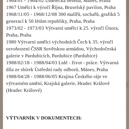
1964/01 - 1964/02 Umělecká beseda, Mánes, Praha
1967 Umělci k výročí Října, Bruselský pavilon, Praha
1968/11/05 - 1968/12/08 300 malířů, sochařů, grafiků 5
generací k 50 létům republiky, Praha, Praha
1973/02 - 1973/03 Výtvarní umělci k 25. výročí Února,
Praha, Praha
1980 Výtvarní umělci východních Čech k 35. výročí
osvobození ČSSR Sovětskou armádou, Východočeská
galerie v Pardubicích, Pardubice (Pardubice)
1988/02/18 - 1988/04/03 Lidé - život - práce. Výtvarná
díla ze sbírek Ústřední rady odborů, Mánes, Praha
1988/04/28 - 1988/06/05 Krajina Českého ráje ve
výtvarném umění, Krajská galerie, Hradec Králové
(Hradec Králové)
VÝTVARNÍK V DOKUMENTECH: