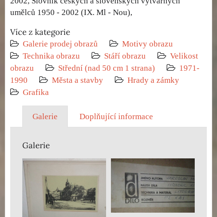
2002, Slovník českých a slovenských výtvarných
umělců 1950 - 2002 (IX. Ml - Nou),
Více z kategorie
Galerie prodej obrazů
Motivy obrazu
Technika obrazu
Stáří obrazu
Velikost
obrazu
Střední (nad 50 cm 1 strana)
1971-
1990
Města a stavby
Hrady a zámky
Grafika
Galerie
Doplňující informace
Galerie