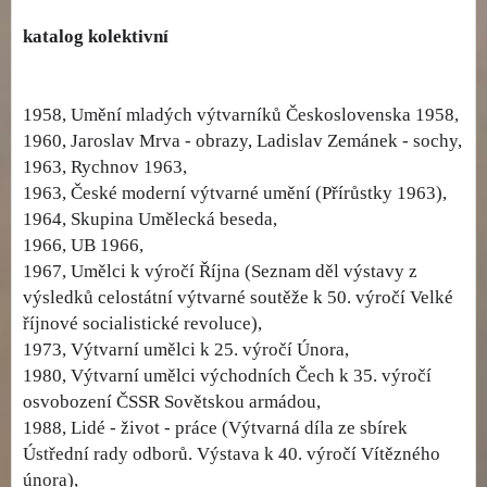
katalog kolektivní
1958, Umění mladých výtvarníků Československa 1958,
1960, Jaroslav Mrva - obrazy, Ladislav Zemánek - sochy,
1963, Rychnov 1963,
1963, České moderní výtvarné umění (Přírůstky 1963),
1964, Skupina Umělecká beseda,
1966, UB 1966,
1967, Umělci k výročí Října (Seznam děl výstavy z
výsledků celostátní výtvarné soutěže k 50. výročí Velké
říjnové socialistické revoluce),
1973, Výtvarní umělci k 25. výročí Února,
1980, Výtvarní umělci východních Čech k 35. výročí
osvobození ČSSR Sovětskou armádou,
1988, Lidé - život - práce (Výtvarná díla ze sbírek
Ústřední rady odborů. Výstava k 40. výročí Vítězného
února),