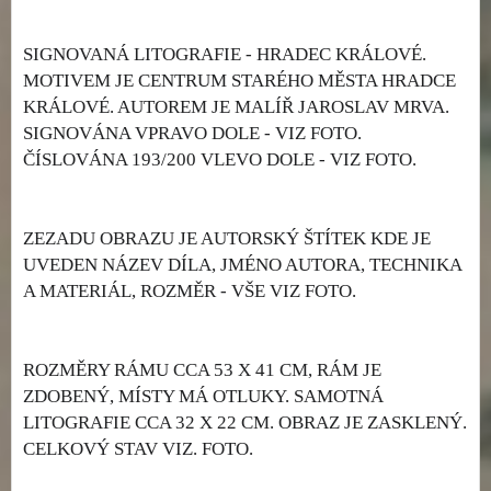
SIGNOVANÁ LITOGRAFIE - HRADEC KRÁLOVÉ.
MOTIVEM JE CENTRUM STARÉHO MĚSTA HRADCE
KRÁLOVÉ. AUTOREM JE MALÍŘ JAROSLAV MRVA.
SIGNOVÁNA VPRAVO DOLE - VIZ FOTO.
ČÍSLOVÁNA 193/200 VLEVO DOLE - VIZ FOTO.
ZEZADU OBRAZU JE AUTORSKÝ ŠTÍTEK KDE JE
UVEDEN NÁZEV DÍLA, JMÉNO AUTORA, TECHNIKA
A MATERIÁL, ROZMĚR - VŠE VIZ FOTO.
ROZMĚRY RÁMU CCA 53 X 41 CM, RÁM JE
ZDOBENÝ, MÍSTY MÁ OTLUKY. SAMOTNÁ
LITOGRAFIE CCA 32 X 22 CM. OBRAZ JE ZASKLENÝ.
CELKOVÝ STAV VIZ. FOTO.