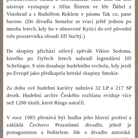
nástroje vystupuje s Jiřím Šlitrem ve hře Ďábel z
Vinohrad a s Rudolfem Roklem v pásmu Tak co, pane
barone. (Do divadla Semafor se vrací ještě jednou po
mnoha letech, kdy ho v obnovené Kytici do své původní
role poustevníka obsadí Jiří Suchý.)
Do skupiny přichází sólový zpěvák Viktor Sodoma,
kterého po čtyřech letech nahradí legendární Jiří
Schelinger. S ním dosahuje hudebního vrcholu, kdy jezdí
po Evropě jako předkapela britské skupiny Smokie.
Za dobu své hudební kariéry nahrává 32 LP a 217 SP
desek. Hudební archiv Českého rozhlasu eviduje více
než 1200 titulů, které Ringo natočil.
V roce 1985 přestává být hudba jeho hlavní profesí a
zakládá Čechovo Prozatímní divadlo, jehož je
protagonistou a ředitelem. Jde o divadlo autorské.