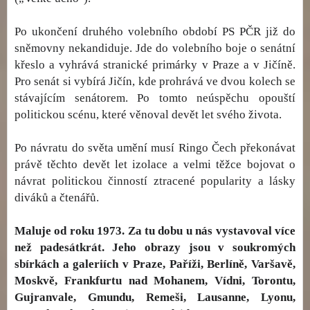
Po ukončení druhého volebního období PS PČR již do
sněmovny nekandiduje. Jde do volebního boje o senátní
křeslo a vyhrává stranické primárky v Praze a v Jičíně.
Pro senát si vybírá Jičín, kde prohrává ve dvou kolech se
stávajícím senátorem. Po tomto neúspěchu opouští
politickou scénu, které věnoval devět let svého života.
Po návratu do světa umění musí Ringo Čech překonávat
právě těchto devět let izolace a velmi těžce bojovat o
návrat politickou činností ztracené popularity a lásky
diváků a čtenářů.
Maluje od roku 1973. Za tu dobu u nás vystavoval více
než padesátkrát. Jeho obrazy jsou v soukromých
sbírkách a galeriích v Praze, Paříži, Berlíně, Varšavě,
Moskvě, Frankfurtu nad Mohanem, Vídni, Torontu,
Gujranvale, Gmundu, Remeši, Lausanne, Lyonu,