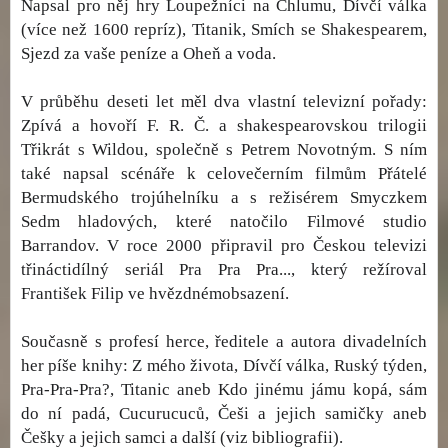
Napsal pro něj hry Loupežníci na Chlumu, Dívčí válka
(více než 1600 repríz), Titanik, Smích se Shakespearem,
Sjezd za vaše peníze a Oheň a voda.
V průběhu deseti let měl dva vlastní televizní pořady:
Zpívá a hovoří F. R. Č. a shakespearovskou trilogii
Třikrát s Wildou, společně s Petrem Novotným. S ním
také napsal scénáře k celovečerním filmům Přátelé
Bermudského trojúhelníku a s režisérem Smyczkem
Sedm hladových, které natočilo Filmové studio
Barrandov. V roce 2000 připravil pro Českou televizi
třináctidílný seriál Pra Pra Pra..., který režíroval
František Filip ve hvězdnémobsazení.
Současně s profesí herce, ředitele a autora divadelních
her píše knihy: Z mého života, Dívčí válka, Ruský týden,
Pra-Pra-Pra?, Titanic aneb Kdo jinému jámu kopá, sám
do ní padá, Cucurucuců, Češi a jejich samičky aneb
Češky a jejich samci a další (viz bibliografii).