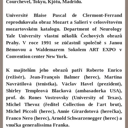
Courchevel, Tokyu, Kjótu, Madridu.
Université Blaise Pascal de Clermont-Ferrand
reprodukovala obraz Mozart a Salieri v celosvětovém
mozartovském katalogu. Department of Neurology
Yale University vlastní několik Čechových obrazů
Prahy. V roce 1991 se zúčastnil společně s Janou
Bémovou a Waldemarem Sokolem ART EXPO v
Convention center New York.
K majitelům jeho obrazů patří Roberto Enrico
(režisér), Jean-François Balmer (herec), Martina
Navrátilová (tenistka), Václav Havel (prezident),
Shirley Templeová Blacková (ambasadorka USA),
prof. dr. Rones Vostrovsky (University of Texas),
Michel Thevoz (ředitel Collection de l'art brut),
Michel Piccoli (herec), Annie Girardotová (herečka),
Franco Nero (herec), Arnold Schwarzenegger (herec) a
vnučka generalissima Franka.