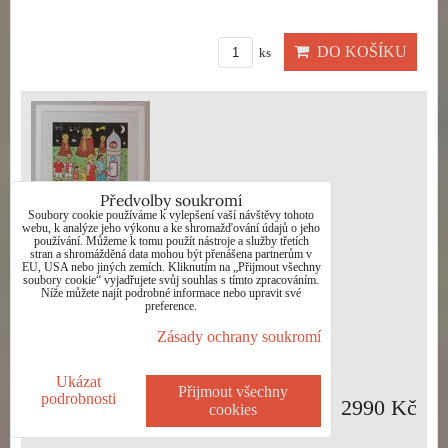
DO KOŠÍKU
ks
Předvolby soukromí
Soubory cookie používáme k vylepšení vaší návštěvy tohoto
webu, k analýze jeho výkonu a ke shromažďování údajů o jeho
používání. Můžeme k tomu použít nástroje a služby třetích
stran a shromážděná data mohou být přenášena partnerům v
ČEŠI BALÍ KUFRY - ČECH RINGO
EU, USA nebo jiných zemích. Kliknutím na „Přijmout všechny
soubory cookie“ vyjadřujete svůj souhlas s tímto zpracováním.
FRANTIŠEK
Níže můžete najít podrobné informace nebo upravit své
preference.
Dostupnost:
Skladem
Zásady ochrany soukromí
Ukázat
Přijmout všechny
podrobnosti
2990 Kč
cookies