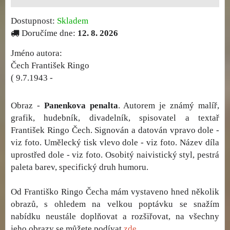
Dostupnost:
Skladem
Doručíme dne:
12. 8. 2026
Jméno autora:
Čech František Ringo
( 9.7.1943 -
Obraz -
Panenkova penalta
. Autorem je známý malíř,
grafik, hudebník, divadelník, spisovatel a textař
František Ringo Čech. Signován a datován vpravo dole -
viz foto. Umělecký tisk vlevo dole - viz foto. Název díla
uprostřed dole - viz foto. Osobitý naivistický styl, pestrá
paleta barev, specifický druh humoru.
Od Františko Ringo Čecha mám vystaveno hned několik
obrazů, s ohledem na velkou poptávku se snažím
nabídku neustále doplňovat a rozšiřovat, na všechny
jeho obrazy se můžete podívat
zde..
.