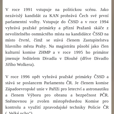
V roce 1991 vstupuje na politickou scénu. Jako
nezávislý kandidát za KAN prohrává Čech své první
parlamentní volby. Vstupuje do ČSSD a v roce 1994
vyhrává pražské primárky a přízní Pražanů skáče z
nevolitelného osmnáctého místa na kandidátce ČSSD na
místo čtvrté, čímž se stává členem Zastupitelstva
hlavního města Prahy. Na magistrátu působí jako člen
kulturní komise ZHMP a v roce 1995 ho primátor
jmenuje ředitelem Divadla v Dlouhé (dříve Divadlo
Jiřího Wolkera).
V roce 1996 opět vyhrává pražské primárky ČSSD a
stává se poslancem Parlamentu ČR. Je členem komise
Západoevropské unie v Paříži pro letectví a astronautiku
a členem Výboru pro obranu a bezpečnost PČR.
Sněmovnou je zvolen místopředsedou Komise pro
kontrolu a využití zpravodajské techniky Policie ČR
(„Velké ucho").