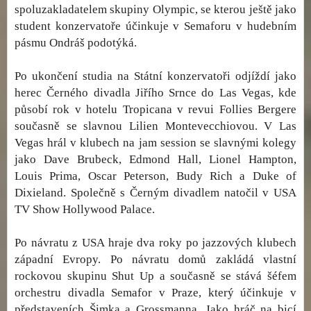
spoluzakladatelem skupiny Olympic, se kterou ještě jako
student konzervatoře účinkuje v Semaforu v hudebním
pásmu Ondráš podotýká.
Po ukončení studia na Státní konzervatoři odjíždí jako
herec Černého divadla Jiřího Srnce do Las Vegas, kde
působí rok v hotelu Tropicana v revui Follies Bergere
současně se slavnou Lilien Montevecchiovou. V Las
Vegas hrál v klubech na jam session se slavnými kolegy
jako Dave Brubeck, Edmond Hall, Lionel Hampton,
Louis Prima, Oscar Peterson, Budy Rich a Duke of
Dixieland. Společně s Černým divadlem natočil v USA
TV Show Hollywood Palace.
Po návratu z USA hraje dva roky po jazzových klubech
západní Evropy. Po návratu domů zakládá vlastní
rockovou skupinu Shut Up a současně se stává šéfem
orchestru divadla Semafor v Praze, který účinkuje v
představeních Šimka a Grossmanna. Jako hráč na bicí