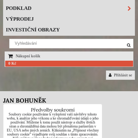
PODKLAD
VÝPRODEJ
INVESTIČNÍ OBRAZY
Nákupní košík
0 Kč
Přihlásit se
JAN BOHUNĚK
Předvolby soukromí
Telefon: +420725021832
Soubory cookie používáme k vylepšení vaší návštěvy tohoto
webu, k analýze jeho výkonu a ke shromažďování údajů o jeho
používání. Můžeme k tomu použít nástroje a služby třetích
e-mail: 1jab@seznam.cz
stran a shromážděná data mohou být přenášena partnerům v
EU, USA nebo jiných zemích. Kliknutím na „Přijmout všechny
web: www.prodej-obrazy.eu
soubory cookie“ vyjadřujete svůj souhlas s tímto zpracováním.