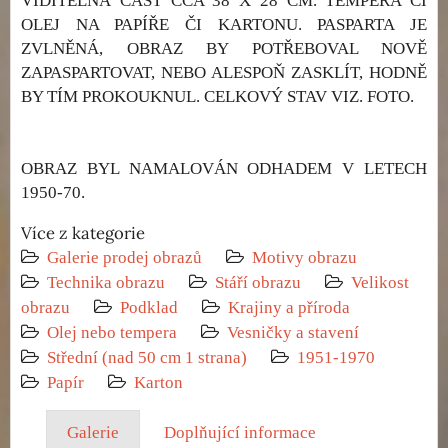
VIDITELNÁ ČÁST CCA 38 X 28 CM. TEMPERA ČI
OLEJ NA PAPÍŘE ČI KARTONU. PASPARTA JE
ZVLNĚNÁ, OBRAZ BY POTŘEBOVAL NOVĚ
ZAPASPARTOVAT, NEBO ALESPOŇ ZASKLÍT, HODNĚ
BY TÍM PROKOUKNUL. CELKOVÝ STAV VIZ. FOTO.
OBRAZ BYL NAMALOVÁN ODHADEM V LETECH
1950-70.
Více z kategorie
Galerie prodej obrazů
Motivy obrazu
Technika obrazu
Stáří obrazu
Velikost
obrazu
Podklad
Krajiny a příroda
Olej nebo tempera
Vesničky a stavení
Střední (nad 50 cm 1 strana)
1951-1970
Papír
Karton
Galerie
Doplňující informace