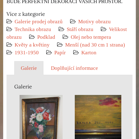
BUDE PERFEKTNÍ DEKORACÍ VAŠICH PROSTOR.
Více z kategorie
Galerie prodej obrazů
Motivy obrazu
Technika obrazu
Stáří obrazu
Velikost
obrazu
Podklad
Olej nebo tempera
Květy a květiny
Menší (nad 30 cm 1 strana)
1931-1950
Papír
Karton
Galerie
Doplňující informace
Galerie