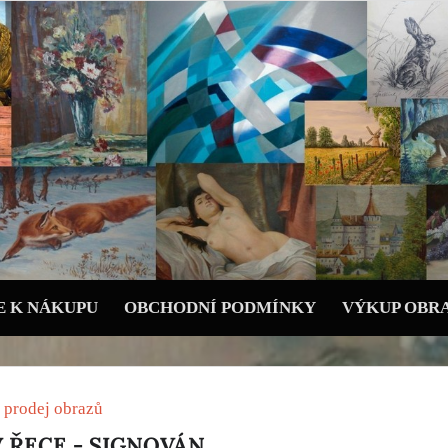
 K NÁKUPU
OBCHODNÍ PODMÍNKY
VÝKUP OBR
 prodej obrazů
 ŘECE - SIGNOVÁN