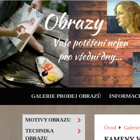
GALERIE PRODEJ OBRAZŮ
INFORMACE
MOTIVY OBRAZU
Úvod
Galerie
TECHNIKA
KAMENY V
OBRAZU