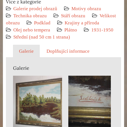
Více z kategorie
Galerie prodej obrazů
Motivy obrazu
Technika obrazu
Stáří obrazu
Velikost
obrazu
Podklad
Krajiny a příroda
Olej nebo tempera
Plátno
1931-1950
Střední (nad 50 cm 1 strana)
Galerie
Doplňující informace
Galerie