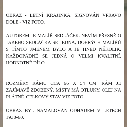
OBRAZ - LETNÍ KRAJINKA. SIGNOVÁN VPRAVO
DOLE - VIZ FOTO.
AUTOREM JE MALÍŘ SEDLÁČEK. NEVÍM PŘESNĚ O
JAKÉHO SEDLÁČKA SE JEDNÁ, DOBRÝCH MALÍŘŮ
S TÍMTO JMÉNEM BYLO A JE HNED NĚKOLIK,
KAŽDOPÁDNĚ SE JEDNÁ O VELMI KVALITNÍ,
HODNOTNÉ DÍLO.
ROZMĚRY RÁMU CCA 66 X 54 CM, RÁM JE
ZAJÍMAVĚ ZDOBENÝ, MÍSTY MÁ OTLUKY. OLEJ NA
PLÁTNĚ. CELKOVÝ STAV VIZ FOTO.
OBRAZ BYL NAMALOVÁN ODHADEM V LETECH
1930-60.