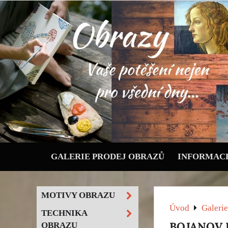
GALERIE PRODEJ OBRAZŮ
INFORMACE
MOTIVY OBRAZU
Úvod
Galerie
TECHNIKA
BOJANOV K
OBRAZU