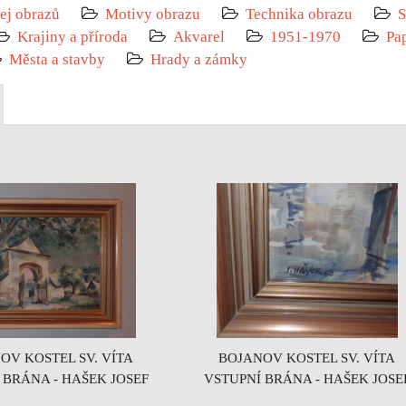
ej obrazů
Motivy obrazu
Technika obrazu
S
Krajiny a příroda
Akvarel
1951-1970
Pa
Města a stavby
Hrady a zámky
BOJANOV KOSTEL SV. VÍTA
OV KOSTEL SV. VÍTA
VSTUPNÍ BRÁNA - HAŠEK JOSE
 BRÁNA - HAŠEK JOSEF