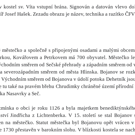
 kostel sv. Víta vstupní brána. Signován a datován vlevo do
ř Josef Hašek. Zezadu obrazu je název, technika a razítko ČFVU
é městečko a společně s připojenými osadami a malými obce
kou, Kovářovem a Petrkovem má 700 obyvatel. Městečko leží
východním směrem od Sečské přehrady a západním směrem od 
a severozápadním směrem od města Hlinska. Bojanov se rozk
 Východním směrem od Bojanova v údolí potoka Dehetník jsou
e tu také na pravém břehu Chrudimky chráněné území přírodní 
čka Nasavrky a Seč.
zmínka o obci je roku 1126 a byla majetkem benediktýnskéh
ství Jindřicha z Lichtenberka. V 15. století se stal Bojano
n na městečko. Statut městečka byl Bojanovu opět vrácen v 
ce 1730 přestavěn v barokním slohu. V blízkosti kostela se nach