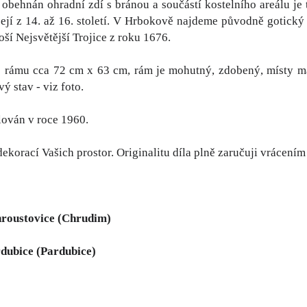
e obehnán ohradní zdí s bránou a součástí kostelního areálu je 
jí z 14. až 16. století. V Hrbokově najdeme původně gotický
ší Nejsvětější Trojice z roku 1676.
rámu cca 72 cm x 63 cm, rám je mohutný, zdobený, místy má 
ý stav - viz foto.
ován v roce 1960.
ekorací Vašich prostor. Originalitu díla plně zaručuji vrácením
hroustovice (Chrudim)
rdubice (Pardubice)