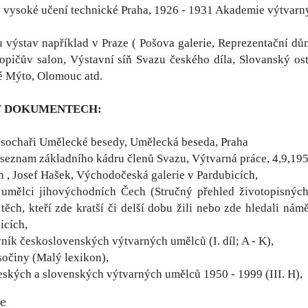
 vysoké učení technické Praha, 1926 - 1931 Akademie výtvarný
 výstav například v Praze ( Pošova galerie, Reprezentační 
opičův salon, Výstavní síň Svazu českého díla, Slovanský ostr
é Mýto, Olomouc atd.
V DOKUMENTECH:
a sochaři Umělecké besedy, Umělecká beseda, Praha
seznam základního kádru členů Svazu, Výtvarná práce, 4,9,1956
n , Josef Hašek, Východočeská galerie v Pardubicích,
 umělci jihovýchodních Čech (Stručný přehled životopisných
těch, kteří zde kratší či delší dobu žili nebo zde hledali nám
icích,
ník československých výtvarných umělců (I. díl; A - K),
sočiny (Malý lexikon),
eských a slovenských výtvarných umělců 1950 - 1999 (III. H),
ie