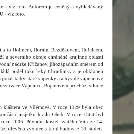
le - viz foto. Autorem je ceněný a vyhledávaný
 - viz foto.
mi a to Holínem, Horním Bezděkovem, Hořelcem,
 u severního okraje chráněné krajinné oblasti
vodní nádrže Křižanov, jihozápadním směrem od
ládá podél toku řeky Chrudimky a je obklopen
 pozůstatky staré vápenky a a bývalé vápencové
rezervace Vápenice. Bojanovem prochází silnice
o kláštera ve Vilémově. V roce 1329 byla obec
v součástí majetku hradu Oheb. V roce 1564 byl
roce 2006. Původní kostel svatého Víta ze 14.
ází dřevěná zvonice a farní budova z 18. století.