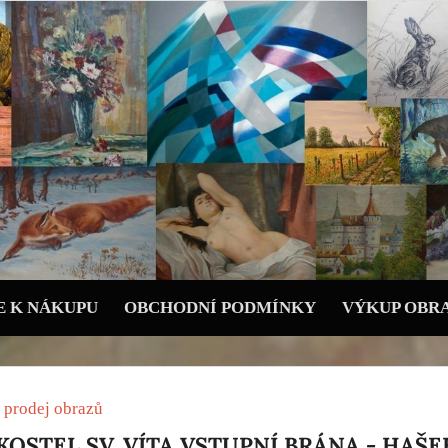
 K NÁKUPU
OBCHODNÍ PODMÍNKY
VÝKUP OBR
 prodej obrazů
OSTEL SV. VÍTA VSTUPNÍ BRÁNA - HAŠE