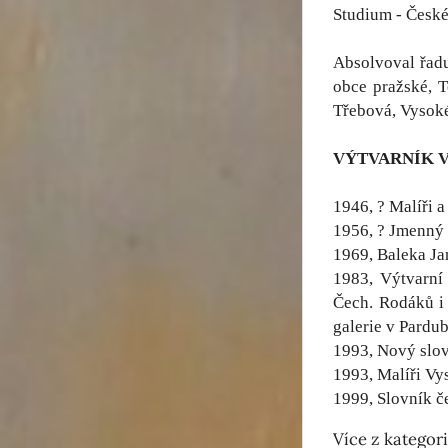
Studium - České
Absolvoval řadu
obce pražské, T
Třebová, Vysok
VÝTVARNÍK 
1946, ? Malíři 
1956, ? Jmenný 
1969, Baleka Ja
1983, Výtvarní
Čech. Rodáků i 
galerie v Pardub
1993, Nový slov
1993, Malíři Vy
1999, Slovník č
Více z kategor