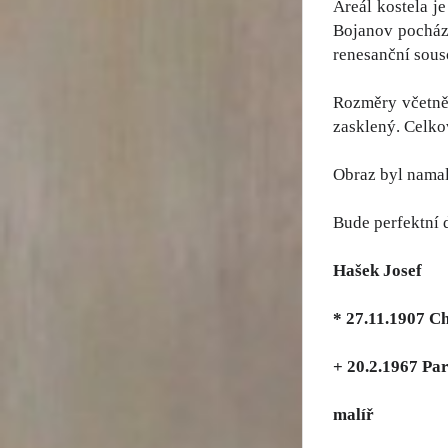
Areál kostela j
Bojanov pocháze
renesanční souso
Rozměry včetně 
zasklený. Celkov
Obraz byl namal
Bude perfektní d
Hašek Josef
* 27.11.1907 C
+ 20.2.1967 Pa
malíř