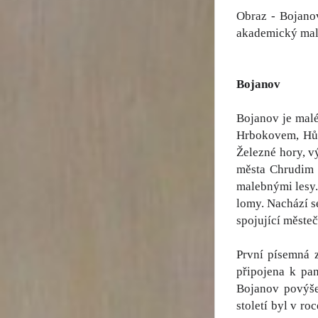
Obraz - Bojanov
akademický malí
Bojanov
Bojanov je mal
Hrbokovem, Hůr
Železné hory, 
města Chrudim 
malebnými lesy.
lomy. Nachází s
spojující měste
První písemná 
připojena k pan
Bojanov povýše
století byl v ro