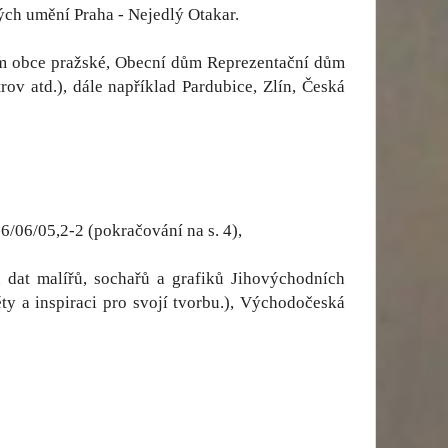
ch umění Praha - Nejedlý Otakar.
dům obce pražské, Obecní dům Reprezentační dům
ov atd.), dále například Pardubice, Zlín, Česká
/06/05,2-2 (pokračování na s. 4),
 dat malířů, sochařů a grafiků Jihovýchodních
ěty a inspiraci pro svojí tvorbu.), Východočeská