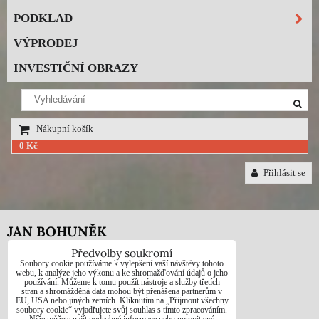
PODKLAD
VÝPRODEJ
INVESTIČNÍ OBRAZY
Nákupní košík
0 Kč
Přihlásit se
JAN BOHUNĚK
Předvolby soukromí
Telefon: +420725021832
Soubory cookie používáme k vylepšení vaší návštěvy tohoto
webu, k analýze jeho výkonu a ke shromažďování údajů o jeho
používání. Můžeme k tomu použít nástroje a služby třetích
e-mail: 1jab@seznam.cz
stran a shromážděná data mohou být přenášena partnerům v
EU, USA nebo jiných zemích. Kliknutím na „Přijmout všechny
web: www.prodej-obrazy.eu
soubory cookie“ vyjadřujete svůj souhlas s tímto zpracováním.