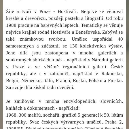
Žije a tvoří v Praze - Hostivaři. Nejprve se věnoval
kresbě a dřevořezu, později pastelu a litografii. Od roku
1988 pracuje na barevných leptech. Tematicky se věnuje
nejvíce krajině rodné Hostivaře a Benešovska. Zabývá se
také známkovou tvorbou. Umělec uspořádal 40
samostatných a zúčastnil se 130 kolektivních výstav.
Jeho díla jsou zastoupena v mnoha galeriích a
soukromých sbírkách u nás - například v Národní galerii
v Praze a ve většině regionálních galerií České
republiky, ale i v zahraničí, například v Rakousku,
Belgii, Německu, Itálii, Francii, Rusku, Polsku a Finsku.
Za svoje díla získal řadu ocenění.
Je zmiňován v mnoha encyklopediích, slovnících,
knihách a dokumentech - například:
1968, 300 malířů, sochařů, grafiků 5 generací k 50. létům
republiky, Svaz českých výtvarných umělců, Praha 2,
1988/05, Přehled výtvarných umělců (Nositelé čestného