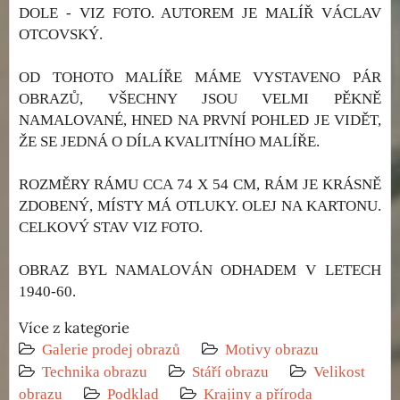
DOLE - VIZ FOTO. AUTOREM JE MALÍŘ VÁCLAV
OTCOVSKÝ.
OD TOHOTO MALÍŘE MÁME VYSTAVENO PÁR
OBRAZŮ, VŠECHNY JSOU VELMI PĚKNĚ
NAMALOVANÉ, HNED NA PRVNÍ POHLED JE VIDĚT,
ŽE SE JEDNÁ O DÍLA KVALITNÍHO MALÍŘE.
ROZMĚRY RÁMU CCA 74 X 54 CM, RÁM JE KRÁSNĚ
ZDOBENÝ, MÍSTY MÁ OTLUKY. OLEJ NA KARTONU.
CELKOVÝ STAV VIZ FOTO.
OBRAZ BYL NAMALOVÁN ODHADEM V LETECH
1940-60.
Více z kategorie
Galerie prodej obrazů
Motivy obrazu
Technika obrazu
Stáří obrazu
Velikost
obrazu
Podklad
Krajiny a příroda