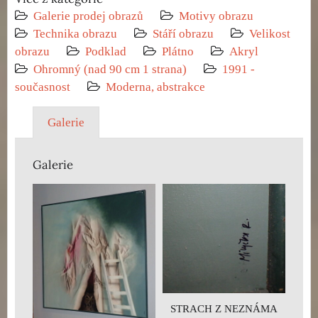
Galerie prodej obrazů
Motivy obrazu
Technika obrazu
Stáří obrazu
Velikost
obrazu
Podklad
Plátno
Akryl
Ohromný (nad 90 cm 1 strana)
1991 -
současnost
Moderna, abstrakce
Galerie
Galerie
STRACH Z NEZNÁMA