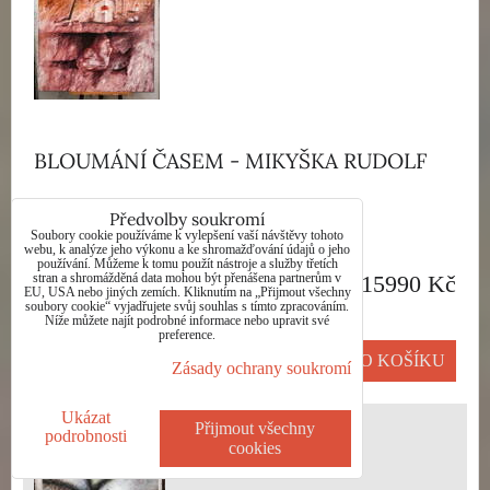
BLOUMÁNÍ ČASEM - MIKYŠKA RUDOLF
Dostupnost:
Skladem
Předvolby soukromí
Soubory cookie používáme k vylepšení vaší návštěvy tohoto
webu, k analýze jeho výkonu a ke shromažďování údajů o jeho
používání. Můžeme k tomu použít nástroje a služby třetích
stran a shromážděná data mohou být přenášena partnerům v
15990 Kč
EU, USA nebo jiných zemích. Kliknutím na „Přijmout všechny
soubory cookie“ vyjadřujete svůj souhlas s tímto zpracováním.
Níže můžete najít podrobné informace nebo upravit své
preference.
DO KOŠÍKU
ks
Zásady ochrany soukromí
Ukázat
Přijmout všechny
podrobnosti
cookies