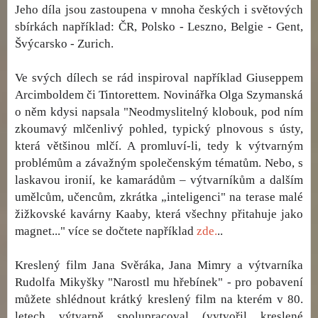
Jeho díla jsou zastoupena v mnoha českých i světových
sbírkách například: ČR, Polsko - Leszno, Belgie - Gent,
Švýcarsko - Zurich.
Ve svých dílech se rád inspiroval například Giuseppem
Arcimboldem či Tintorettem. Novinářka Olga Szymanská
o něm kdysi napsala "Neodmyslitelný klobouk, pod ním
zkoumavý mlčenlivý pohled, typický plnovous s ústy,
která většinou mlčí. A promluví-li, tedy k výtvarným
problémům a závažným společenským tématům. Nebo, s
laskavou ironií, ke kamarádům – výtvarníkům a dalším
umělcům, učencům, zkrátka „inteligenci" na terase malé
žižkovské kavárny Kaaby, která všechny přitahuje jako
magnet..." více se dočtete například
zde.
..
Kreslený film Jana Svěráka, Jana Mimry a výtvarníka
Rudolfa Mikyšky "Narostl mu hřebínek" - pro pobavení
můžete shlédnout krátký kreslený film na kterém v 80.
letech výtvarně spolupracoval (vytvořil kreslené