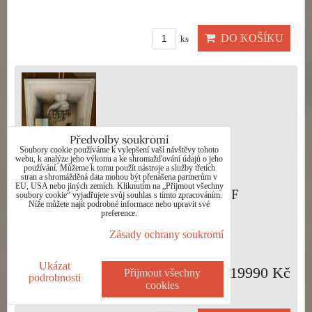
DO KOŠÍKU
ks
Předvolby soukromí
Soubory cookie používáme k vylepšení vaší návštěvy tohoto
webu, k analýze jeho výkonu a ke shromažďování údajů o jeho
používání. Můžeme k tomu použít nástroje a služby třetích
stran a shromážděná data mohou být přenášena partnerům v
EU, USA nebo jiných zemích. Kliknutím na „Přijmout všechny
NOČNÍ MŮRA - MIKYŠKA RUDOLF
soubory cookie“ vyjadřujete svůj souhlas s tímto zpracováním.
Níže můžete najít podrobné informace nebo upravit své
preference.
Dostupnost:
Skladem
Zásady ochrany soukromí
Ukázat
19990 Kč
Přijmout všechny
podrobnosti
cookies