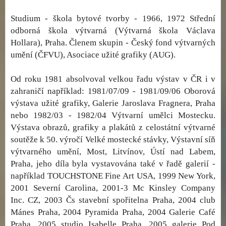
Studium - škola bytové tvorby - 1966, 1972 Střední
odborná škola výtvarná (Výtvarná škola Václava
Hollara), Praha. Členem skupin - Český fond výtvarných
umění (ČFVU), Asociace užité grafiky (AUG).
Od roku 1981 absolvoval velkou řadu výstav v ČR i v
zahraničí například: 1981/07/09 - 1981/09/06 Oborová
výstava užité grafiky, Galerie Jaroslava Fragnera, Praha
nebo 1982/03 - 1982/04 Výtvarní umělci Mostecku.
Výstava obrazů, grafiky a plakátů z celostátní výtvarné
soutěže k 50. výročí Velké mostecké stávky, Výstavní síň
výtvarného umění, Most, Litvínov, Ústí nad Labem,
Praha, jeho díla byla vystavována také v řadě galerií -
například TOUCHSTONE Fine Art USA, 1999 New York,
2001 Severní Carolina, 2001-3 Mc Kinsley Company
Inc. CZ, 2003 Čs stavební spořitelna Praha, 2004 club
Mánes Praha, 2004 Pyramida Praha, 2004 Galerie Café
Praha, 2005 studio Isabelle Praha, 2005 galerie Pod