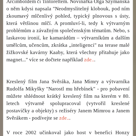
Arcimboldem či Tintorettem. Novinářka Olga Szymanská
o něm kdysi napsala "Neodmyslitelný klobouk, pod ním
zkoumavý mlčenlivý pohled, typický plnovous s ústy,
která většinou mlčí. A promluví-li, tedy k výtvarným
problémům a závažným společenským tématům. Nebo, s
laskavou ironií, ke kamarádům – výtvarníkům a dalším
umělcům, učencům, zkrátka „inteligenci" na terase malé
žižkovské kavárny Kaaby, která všechny přitahuje jako
magnet..." více se dočtete například
zde..
.
Kreslený film Jana Svěráka, Jana Mimry a výtvarníka
Rudolfa Mikyšky "Narostl mu hřebínek" - pro pobavení
můžete shlédnout krátký kreslený film na kterém v 80.
letech výtvarně spolupracoval (vytvořil kreslené
postavičky a objekty) s režiséry Janem Mimrou a Janem
Svěrákem - podívejte se
zde..
.
V roce 2002 učinkoval jako host v benefici Honzy