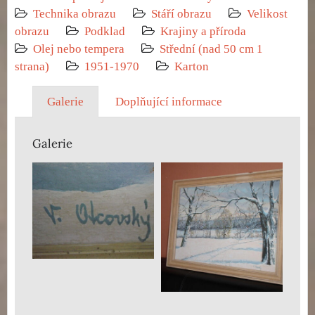
Technika obrazu
Stáří obrazu
Velikost
obrazu
Podklad
Krajiny a příroda
Olej nebo tempera
Střední (nad 50 cm 1
strana)
1951-1970
Karton
Galerie
Doplňující informace
Galerie