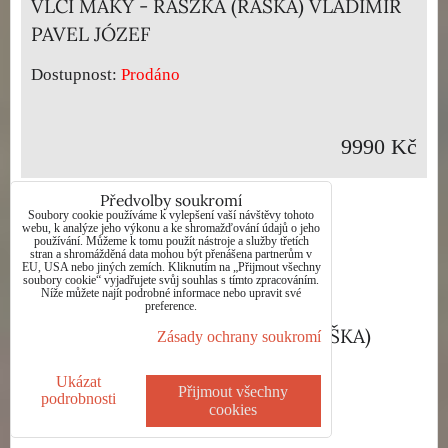
VLČÍ MÁKY - RASZKA (RAŠKA) VLADIMÍR
PAVEL JÓZEF
Dostupnost:
Prodáno
9990 Kč
Předvolby soukromí
Soubory cookie používáme k vylepšení vaší návštěvy tohoto
webu, k analýze jeho výkonu a ke shromažďování údajů o jeho
používání. Můžeme k tomu použít nástroje a služby třetích
stran a shromážděná data mohou být přenášena partnerům v
EU, USA nebo jiných zemích. Kliknutím na „Přijmout všechny
soubory cookie“ vyjadřujete svůj souhlas s tímto zpracováním.
Níže můžete najít podrobné informace nebo upravit své
preference.
KRAJINA BESKYDY - RASZKA (RAŠKA)
Zásady ochrany soukromí
VLADIMÍR PAVEL JÓZEF
Ukázat
Přijmout všechny
podrobnosti
Dostupnost:
Prodáno
cookies