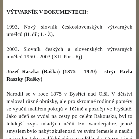
VÝTVARNÍK V DOKUMENTECH:
1993, Nový slovník československých výtvarných
umělců (II. díl; L - Ž),
2003, Slovník českých a slovenských výtvarných
umělců 1950 - 2003 (XII. Por - Rj).
Józef Raszka (Raška) (1875 - 1929) - strýc Pavla
Raszky (Rašky)
Narodil se v roce 1875 v Bysřici nad Olší. V dětství
maloval různé obrázky, ale pro skromné rodinné poměry
se vyučil malířem pokojů v Těšíně a později ve Fryštátě.
Jako učeň se vydal na cesty po celém Rakousku, byl to
tehdejší zvyk mladých učňů tzv. wanderjahre, jehož
smyslem bylo nabýt zkušenosti ve svém řemesle a naučit
se jazyky. Jako malířský elév se vzdělával v Grazu, Linci