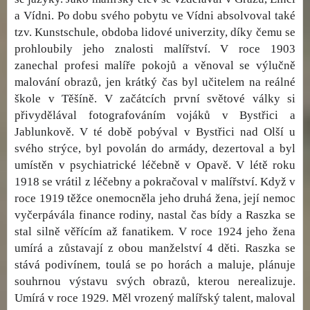
a Vídni. Po dobu svého pobytu ve Vídni absolvoval také
tzv. Kunstschule, obdoba lidové univerzity, díky čemu se
prohloubily jeho znalosti malířství. V roce 1903
zanechal profesi malíře pokojů a věnoval se výlučně
malování obrazů, jen krátký čas byl učitelem na reálné
škole v Těšíně. V začátcích první světové války si
přivydělával fotografováním vojáků v Bystřici a
Jablunkově. V té době pobýval v Bystřici nad Olší u
svého strýce, byl povolán do armády, dezertoval a byl
umístěn v psychiatrické léčebně v Opavě. V létě roku
1918 se vrátil z léčebny a pokračoval v malířství. Když v
roce 1919 těžce onemocněla jeho druhá žena, její nemoc
vyčerpávála finance rodiny, nastal čas bídy a Raszka se
stal silně věřícím až fanatikem. V roce 1924 jeho žena
umírá a zůstavají z obou manželství 4 děti. Raszka se
stává podivínem, toulá se po horách a maluje, plánuje
souhrnou výstavu svých obrazů, kterou nerealizuje.
Umírá v roce 1929. Měl vrozený malířský talent, maloval