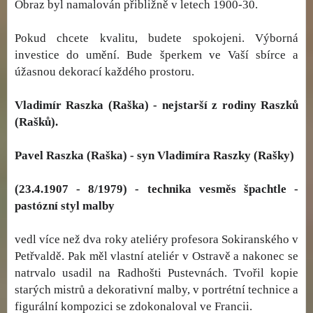
Obraz byl namalován přibližně v letech 1900-30.
Pokud chcete kvalitu, budete spokojeni. Výborná
investice do umění. Bude šperkem ve Vaší sbírce a
úžasnou dekorací každého prostoru.
Vladimír Raszka (Raška) - nejstarší z rodiny Raszků
(Rašků).
Pavel Raszka (Raška) - syn Vladimíra Raszky (Rašky)
(23.4.1907 - 8/1979) - technika vesměs špachtle -
pastózní styl malby
vedl více než dva roky ateliéry profesora Sokiranského v
Petřvaldě. Pak měl vlastní ateliér v Ostravě a nakonec se
natrvalo usadil na Radhošti Pustevnách. Tvořil kopie
starých mistrů a dekorativní malby, v portrétní technice a
figurální kompozici se zdokonaloval ve Francii.