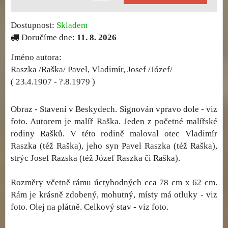
Dostupnost:
Skladem
Doručíme dne:
11. 8. 2026
Jméno autora:
Raszka /Raška/ Pavel, Vladimír, Josef /Józef/
( 23.4.1907 - ?.8.1979 )
Obraz - Stavení v Beskydech. Signován vpravo dole - viz
foto. Autorem je malíř Raška. Jeden z početné malířské
rodiny Rašků. V této rodině maloval otec Vladimír
Raszka (též Raška), jeho syn Pavel Raszka (též Raška),
strýc Josef Razska (též Józef Raszka či Raška).
Rozměry včetně rámu úctyhodných cca 78 cm x 62 cm.
Rám je krásně zdobený, mohutný, místy má otluky - viz
foto. Olej na plátně. Celkový stav - viz foto.