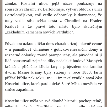
zámku. Kostelní ulice, jejíž název poukazuje na
sousedství chrámu sv. Bartoloměje, vytváří oblouk s ulicí
Bartolomějskou, což vedlo odborníky k domněnce, že
tudy vedla středověká cesta z Chrudimi na Hradec
Králové a že právě toto místo bylo skutečným
„základním kamenem nových Pardubic".
Půvabnou úzkou uličku dnes charakterizují hlavně cenné
– a památkově chráněné - goticko-renesanční domy a
rozpěrné oblouky zvané prampouchy, ale původně si ji
lidé pamatovali zejména díky nedaleké budově Masných
krámů a příčného křídla fary s průjezdem do farního
dvora. Masné krámy byly strženy v roce 1883, farní
příčné křídlo pak roku 1895. Tím také vznikla nová část
Kostelní ulice, která pardubické Staré Město otevřela ve
směru západním.
Kostelní ulice měla ve své dlouhé historii, pochopitelně,
několik názvů. Například se jí - podle kláštera