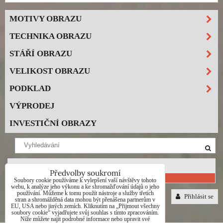
MOTIVY OBRAZU
TECHNIKA OBRAZU
STÁŘÍ OBRAZU
VELIKOST OBRAZU
PODKLAD
VÝPRODEJ
INVESTIČNÍ OBRAZY
Nákupní košík
Předvolby soukromí
0 Kč
Soubory cookie používáme k vylepšení vaší návštěvy tohoto
webu, k analýze jeho výkonu a ke shromažďování údajů o jeho
používání. Můžeme k tomu použít nástroje a služby třetích
Přihlásit se
stran a shromážděná data mohou být přenášena partnerům v
EU, USA nebo jiných zemích. Kliknutím na „Přijmout všechny
soubory cookie“ vyjadřujete svůj souhlas s tímto zpracováním.
Níže můžete najít podrobné informace nebo upravit své