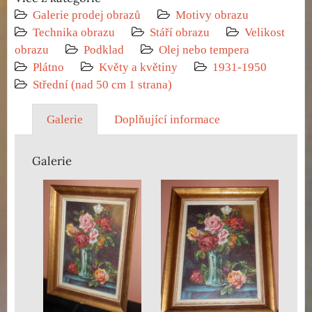
Galerie prodej obrazů
Motivy obrazu
Technika obrazu
Stáří obrazu
Velikost
obrazu
Podklad
Olej nebo tempera
Plátno
Květy a květiny
1931-1950
Střední (nad 50 cm 1 strana)
Galerie
Doplňující informace
Galerie