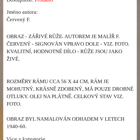
Jméno autora:
Červený F.
OBRAZ - ZÁŘIVÉ RŮŽE. AUTOREM JE MALÍŘ F.
ČERVENÝ - SIGNOVÁN VPRAVO DOLE - VIZ. FOTO.
KVALITNÍ, HODNOTNÉ DÍLO - RŮŽE JSOU JAKO
ŽIVÉ.
ROZMĚRY RÁMU CCA 56 X 44 CM, RÁM JE
MOHUTNÝ, KRÁSNĚ ZDOBENÝ, MÁ POUZE DROBNÉ
OTLUKY. OLEJ NA PLÁTNĚ. CELKOVÝ STAV VIZ.
FOTO.
OBRAZ BYL NAMALOVÁN ODHADEM V LETECH
1940-60.
Více z kategorie