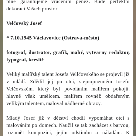
plně garantujeme vrácením peněz. Bude perfektní
dekorací Vašich prostor.
Velčovský Josef
* 7.10.1945 Václavovice (Ostrava-město)
fotograf, ilustrátor, grafik, malíř, výtvarný redaktor,
typograf, kreslíř
Veliký malířský talent Josefa Vellčovského se projevil již
v mládí. Zdědil jej po otci, stejnojmenném Josefu
Velčovském, který byl povoláním malířem pokojů,
hlavně však umělcem, malířem rovněž obdařeným
velikým talentem, maloval nádherné obrazy.
Mladý Josef již v dětství chodil vypomáhat otci s
malováním po domech. Naučil se tak zacházet s barvou,
rozumět kompozici, jejím odstínům a náladám. K