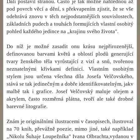
Dali postavil stranou. Často je tak možné nahlédnou až
pod povrch věcí a dění, s překvapením zjistit, že se vše
odehrává znovu v těch nejpodstatnějších souvislostech,
základních pudech a touhách formujících vlastní osobitý
pohled každého jedince na „krajinu svého života".
Do níž je možné zasadit onu krásu nejpřirozenější,
definovanou barvami květů a oblostí plodů generující
tvary ženského těla vyrůstající z vizí a snů, tvořenou
neznatelnými křivkami definicí. Vlastním osobitým
stylem jsou určena všechna díla Josefa Velčovského,
stává se tak jedinečným a dobře identifikovatelným, jakv
malbě tak i grafice. Josef Velčovský maluje olejem a
akrylem, často rozměrná plátna, tvoří ale také drobné
barevné litografie.
Znám je originálními ilustracemi v časopisech, ilustroval
na 70 knih, převážně poezie, mimo jiné, také například
„Nikolu Šuhaje Loupežníka" Ivana Olbrachta,vydanou v