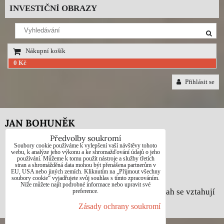
INVESTIČNÍ OBRAZY
Nákupní košík
0 Kč
Přihlásit se
JAN BOHUNĚK
Předvolby soukromí
Telefon: +420725021832
Soubory cookie používáme k vylepšení vaší návštěvy tohoto
webu, k analýze jeho výkonu a ke shromažďování údajů o jeho
používání. Můžeme k tomu použít nástroje a služby třetích
e-mail: 1jab@seznam.cz
stran a shromážděná data mohou být přenášena partnerům v
EU, USA nebo jiných zemích. Kliknutím na „Přijmout všechny
web: www.prodej-obrazy.eu
soubory cookie“ vyjadřujete svůj souhlas s tímto zpracováním.
Níže můžete najít podrobné informace nebo upravit své
© Jan Bohuněk - Na všechny fotografie a obsah se vztahují
preference.
autorská práva dle zákona č. 121/2000 Sb.
Zásady ochrany soukromí