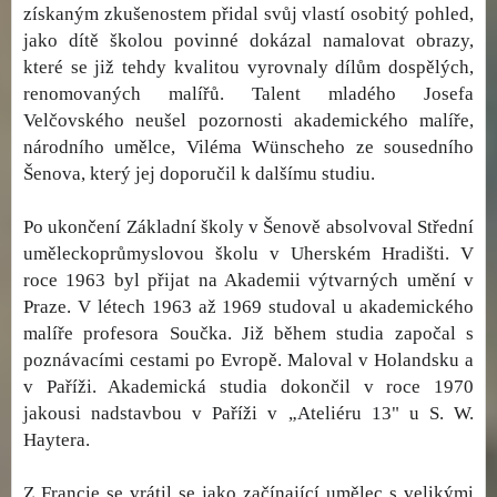
získaným zkušenostem přidal svůj vlastí osobitý pohled,
jako dítě školou povinné dokázal namalovat obrazy,
které se již tehdy kvalitou vyrovnaly dílům dospělých,
renomovaných malířů. Talent mladého Josefa
Velčovského neušel pozornosti akademického malíře,
národního umělce, Viléma Wünscheho ze sousedního
Šenova, který jej doporučil k dalšímu studiu.
Po ukončení Základní školy v Šenově absolvoval Střední
uměleckoprůmyslovou školu v Uherském Hradišti. V
roce 1963 byl přijat na Akademii výtvarných umění v
Praze. V létech 1963 až 1969 studoval u akademického
malíře profesora Součka. Již během studia započal s
poznávacími cestami po Evropě. Maloval v Holandsku a
v Paříži. Akademická studia dokončil v roce 1970
jakousi nadstavbou v Paříži v „Ateliéru 13" u S. W.
Haytera.
Z Francie se vrátil se jako začínající umělec s velikými