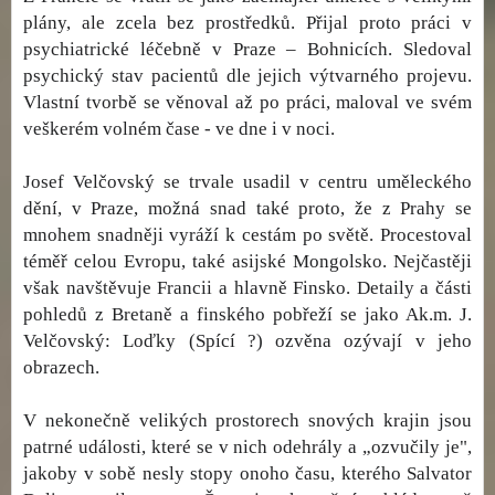
plány, ale zcela bez prostředků. Přijal proto práci v
psychiatrické léčebně v Praze – Bohnicích. Sledoval
psychický stav pacientů dle jejich výtvarného projevu.
Vlastní tvorbě se věnoval až po práci, maloval ve svém
veškerém volném čase - ve dne i v noci.
Josef Velčovský se trvale usadil v centru uměleckého
dění, v Praze, možná snad také proto, že z Prahy se
mnohem snadněji vyráží k cestám po světě. Procestoval
téměř celou Evropu, také asijské Mongolsko. Nejčastěji
však navštěvuje Francii a hlavně Finsko. Detaily a části
pohledů z Bretaně a finského pobřeží se jako Ak.m. J.
Velčovský: Loďky (Spící ?) ozvěna ozývají v jeho
obrazech.
V nekonečně velikých prostorech snových krajin jsou
patrné události, které se v nich odehrály a „ozvučily je",
jakoby v sobě nesly stopy onoho času, kterého Salvator