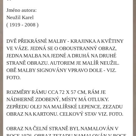
Jméno autora:
Neužil Karel
( 1919 - 2008 )
DVĚ PŘEKRÁSNÉ MALBY - KRAJINKA A KVĚTINY
VE VÁZE. JEDNÁ SE O OBOUSTRANNÝ OBRAZ,
JEDNA MALBA NA JEDNÉ A DRUHÁ NA DRUHÉ
STRANĚ OBRAZU. AUTOREM JE MALÍŘ NEUŽIL.
OBĚ MALBY SIGNOVÁNY VPRAVO DOLE - VIZ.
FOTO.
ROZMĚRY RÁMU CCA 72 X 57 CM, RÁM JE
NÁDHERNĚ ZDOBENÝ, MÍSTY MÁ OTLUKY.
ZEPŘEDU OLEJ NA MALÍŘSKÉ LEPENCE, ZEZADU
OBRAZ NA KARTONU. CELKOVÝ STAV VIZ. FOTO.
OBRAZ NA ČELNÍ STRANĚ BYL NAMALOVÁN V
ROCE 1976, OBRAZ ZEZADU NAMALOVÁN V ROCE