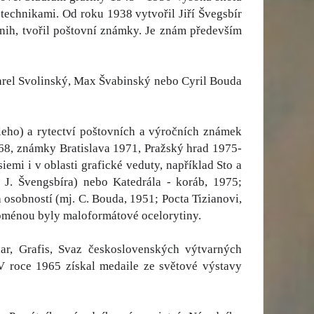
echnikami. Od roku 1938 vytvořil Jiří Švegsbír
 knih, tvořil poštovní známky. Je znám především
rel Svolinský, Max Švabinský nebo Cyril Bouda
ieleho) a rytectví poštovních a výročních známek
968, známky Bratislava 1971, Pražský hrad 1975-
emi i v oblasti grafické veduty, například Sto a
 J. Švengsbíra) nebo Katedrála - koráb, 1975;
osobností (mj. C. Bouda, 1951; Pocta Tizianovi,
doménou byly maloformátové ocelorytiny.
r, Grafis, Svaz československých výtvarných
V roce 1965 získal medaile ze světové výstavy