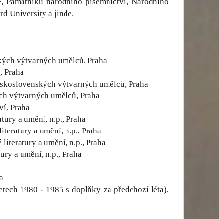
ie, Památníku národního písemnictví, Národního
d University a jinde.
ských výtvarných umělců, Praha
, Praha
československých výtvarných umělců, Praha
ých výtvarných umělců, Praha
ví, Praha
tury a umění, n.p., Praha
iteratury a umění, n.p., Praha
iteratury a umění, n.p., Praha
ury a umění, n.p., Praha
a
letech 1980 - 1985 s doplňky za předchozí léta),