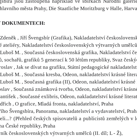
gsbíra jsou zastoupena například ve sbírkách Národní galer
lavního města Prahy, Die Staatliche Moritzburg v Halle, Harvar
V DOKUMENTECH:
Zdeněk , Jiří Švengsbír (Grafika), Nakladatelství českosloven
é ateliéry, Nakladatelství československých výtvarných umělců
Luboš M. , Současná československá grafika, Nakladatelství 
ů, sochařů, grafiků 5 generací k 50 létům republiky, Svaz česk
slav , Jak se dívat na grafiku, Státní pedagogické nakladatelst
uboš M. , Současná kresba, Odeon, nakladatelství krásné litera
uboš M. , Současná grafika (II), Odeon, nakladatelství krásné l
slav , Současná známková tvorba, Odeon, nakladatelství krásné l
ntišek , Současné exlibris, Odeon, nakladatelství krásné literat
řich , O grafice, Mladá fronta, nakladatelství, Praha
řího Švengsbíra, Panorama, nakladatelství a vydavatelství, Prah
li...? (Přehled českých spisovatelů a publicistů zemřelých v 
a České republiky, Praha
ník československých výtvarných umělců (II. díl; L - Ž),