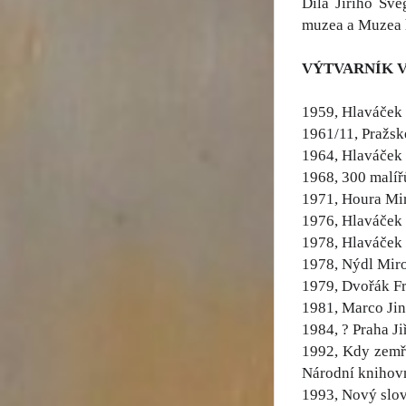
Díla Jiřího Šve
muzea a Muzea h
VÝTVARNÍK 
1959, Hlaváček 
1961/11, Pražsk
1964, Hlaváček 
1968, 300 malíř
1971, Houra Miro
1976, Hlaváček L
1978, Hlaváček L
1978, Nýdl Miro
1979, Dvořák Fra
1981, Marco Jind
1984, ? Praha Ji
1992, Kdy zemře
Národní knihovn
1993, Nový slov