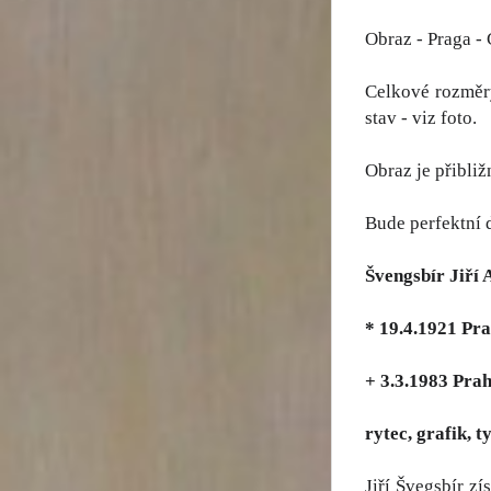
Obraz - Praga - 
Celkové rozměry
stav - viz foto.
Obraz je přibližn
Bude perfektní 
Švengsbír Jiří 
* 19.4.1921 Pr
+ 3.3.1983 Pra
rytec, grafik, t
Jiří Švegsbír z