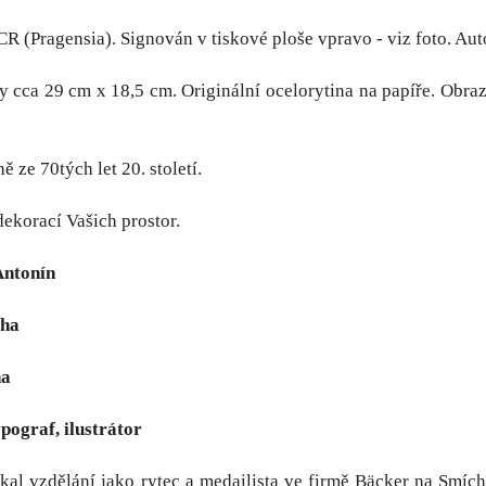
CR (Pragensia). Signován v tiskové ploše vpravo - viz foto. Auto
 cca 29 cm x 18,5 cm. Originální ocelorytina na papíře. Obraz j
ě ze 70tých let 20. století.
dekorací Vašich prostor.
Antonín
aha
ha
ypograf, ilustrátor
ískal vzdělání jako rytec a medailista ve firmě Bäcker na Smí