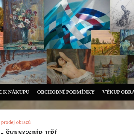
 K NÁKUPU
OBCHODNÍ PODMÍNKY
VÝKUP OBR
 prodej obrazů
- ŠVENGSBÍR JIŘÍ