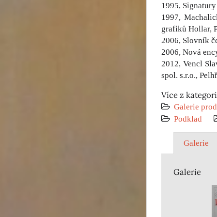
1995, Signatury
1997, Machalic
grafiků Hollar, 
2006, Slovník č
2006, Nová enc
2012, Vencl Sla
spol. s.r.o., Pe
Více z kategor
Galerie prod
Podklad
Galerie
Galerie