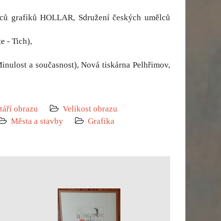
mělců grafiků HOLLAR, Sdružení českých umělců
 - Tich),
inulost a současnost), Nová tiskárna Pelhřimov,
táří obrazu
Velikost obrazu
Města a stavby
Grafika