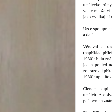
uměleckoprůmysl
velké množství 
jako vynikající 
Úzce spoluprac
a další.
Věnoval se kres
(například příl
1980); řadu zná
jeden pohled n
zobrazoval přír
1980); uplatňov
Členem skupin 
umělců. Absolv
poštovních znám