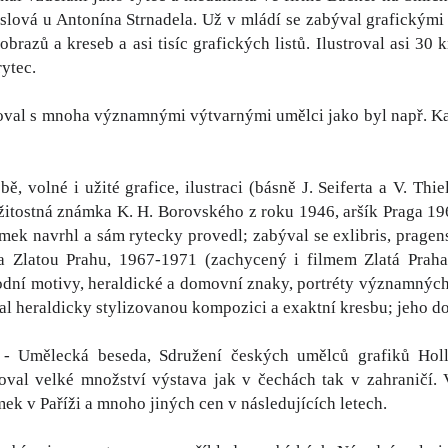
ová u Antonína Strnadela. Už v mládí se zabýval grafickými t
obrazů a kreseb a asi tisíc grafických listů. Ilustroval asi 30
rytec.
oval s mnoha významnými výtvarnými umělci jako byl např. Ka
bě, volné i užité grafice, ilustraci (básně J. Seiferta a V. Th
ežitostná známka K. H. Borovského z roku 1946, aršík Praga 1
mek navrhl a sám rytecky provedl; zabýval se exlibris, pragensi
a Zlatou Prahu, 1967-1971 (zachycený i filmem Zlatá Praha
odní motivy, heraldické a domovní znaky, portréty významných 
al heraldicky stylizovanou kompozici a exaktní kresbu; jeho 
- Umělecká beseda, Sdružení českých umělců grafiků Holla
oval velké množství výstava jak v čechách tak v zahraničí. 
ek v Paříži a mnoho jiných cen v následujících letech.