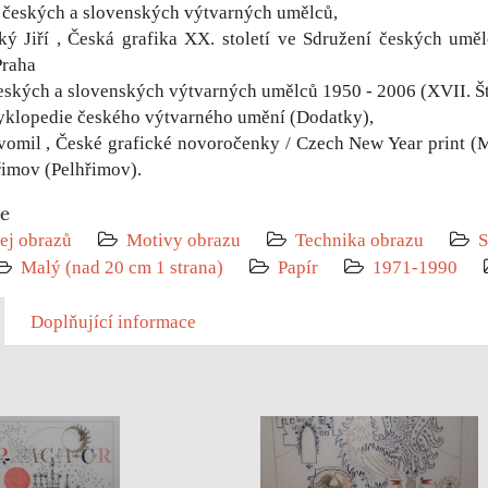
 českých a slovenských výtvarných umělců,
ký Jiří , Česká grafika XX. století ve Sdružení českých u
Praha
eských a slovenských výtvarných umělců 1950 - 2006 (XVII. Šte
yklopedie českého výtvarného umění (Dodatky),
vomil , České grafické novoročenky / Czech New Year print (M
lhřimov (Pelhřimov).
ie
ej obrazů
Motivy obrazu
Technika obrazu
S
Malý (nad 20 cm 1 strana)
Papír
1971-1990
Doplňující informace