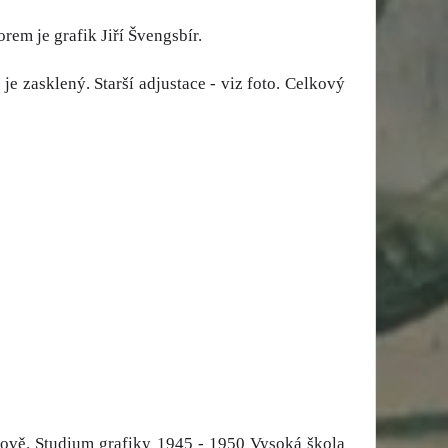
rem je grafik Jiří Švengsbír.
e zasklený. Starší adjustace - viz foto. Celkový
chově. Studium grafiky 1945 - 1950 Vysoká škola