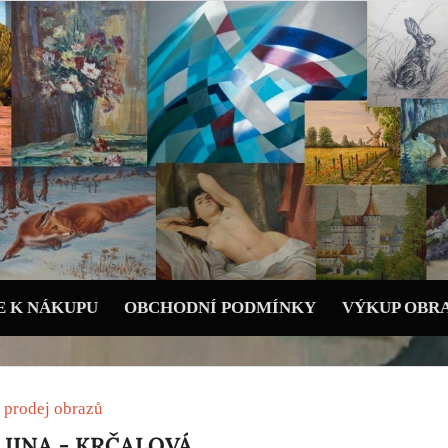
 K NÁKUPU
OBCHODNÍ PODMÍNKY
VÝKUP OBR
 prodej obrazů
AJINA - KRČALOVÁ