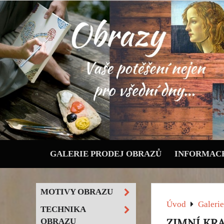
GALERIE PRODEJ OBRAZŮ
INFORMACE
MOTIVY OBRAZU
Úvod
Galerie
TECHNIKA
ZIMNÍ KR
OBRAZU