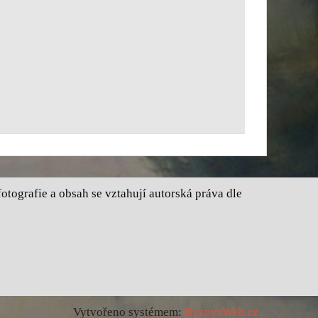
tografie a obsah se vztahují autorská práva dle
Vytvořeno systémem:
ByznysWeb.cz