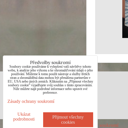
Předvolby soukromí
Soubory cookie používáme k vylepšení vaší návštěvy tohoto
webu, k analýze jeho výkonu a ke shromažďování údajů o jeho
používání. Můžeme k tomu použít nástroje a služby třetích
stran a shromážděná data mohou být přenášena partnerům v
EU, USA nebo jiných zemích. Kliknutím na „Přijmout všechny
JAN BOHUNĚK
soubory cookie“ vyjadřujete svůj souhlas s tímto zpracováním.
Níže můžete najít podrobné informace nebo upravit své
preference.
Telefon: +420725021832
Zásady ochrany soukromí
e-mail: 1jab@seznam.cz
web: www.prodej-obrazy.eu
Ukázat
Přijmout všechny
podrobnosti
cookies
Předvolby soukromí
Zásady ochrany soukromí