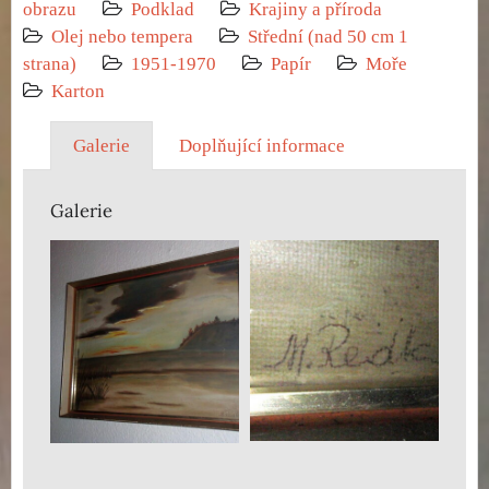
obrazu
Podklad
Krajiny a příroda
Olej nebo tempera
Střední (nad 50 cm 1
strana)
1951-1970
Papír
Moře
Karton
Galerie
Doplňující informace
Galerie