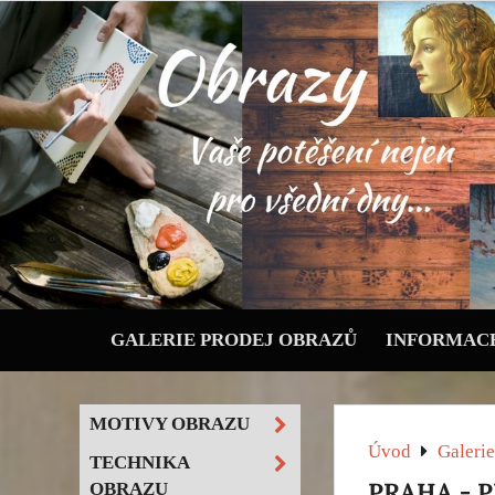
GALERIE PRODEJ OBRAZŮ
INFORMACE
MOTIVY OBRAZU
Úvod
Galerie
TECHNIKA
PRAHA - P
OBRAZU