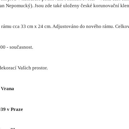
n Nepomucký). Jsou zde také uloženy české korunovační klen
rámu cca 33 cm x 24 cm. Adjustováno do nového rámu. Celkový 
000 - současnost.
dekorací Vašich prostor.
f Vrana
939 v Praze