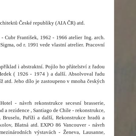
chitektů České republiky (AIA ČR) atd.
 Cubr František, 1962 - 1966 atelier Ing. arch.
 Sigma, od r. 1991 vede vlastní atrelier. Pracovní
íklad i abstraktní. Pojilo ho přátelství z řadou
edek ( 1926 - 1974 ) a další. Absolvoval řadu
aříž atd. Jeho dílo je zastoupeno v mnoha českých
Hotel - návrh rekonstrukce secesní brasserie,
d a rezidence , Santiago de Chile - rekonstrukce,
Bruselu, Paříži a další, Rekonstrukce hradů a
okolov, Blatná atd. EXPO 86 Vancouver - návrh
mezinárodních výstavách - Ženeva, Lausanne,