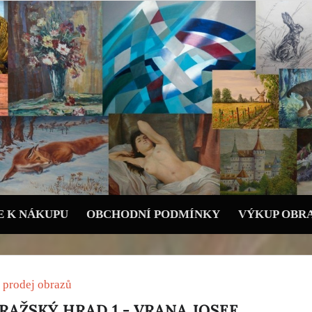
 K NÁKUPU
OBCHODNÍ PODMÍNKY
VÝKUP OBR
 prodej obrazů
RAŽSKÝ HRAD 1 - VRANA JOSEF