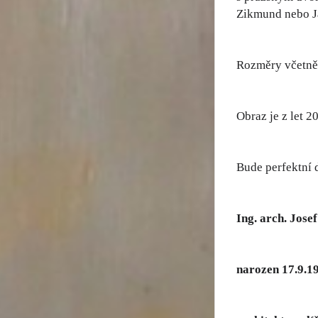
Zikmund nebo Ja
Rozměry včetně 
Obraz je z let 2
Bude perfektní 
Ing. arch. Jose
narozen 17.9.1