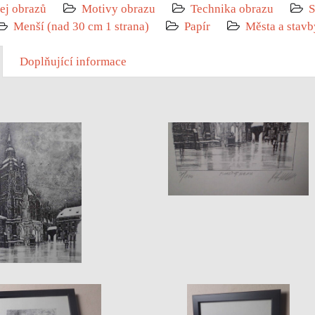
ej obrazů
Motivy obrazu
Technika obrazu
S
Menší (nad 30 cm 1 strana)
Papír
Města a stavb
Doplňující informace