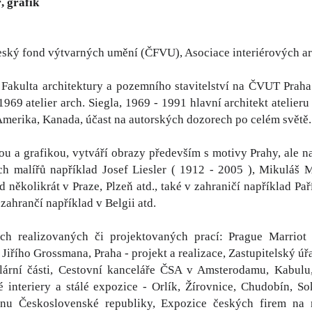
, grafik
eský fond výtvarných umění (ČFVU), Asociace interiérových ar
Fakulta architektury a pozemního stavitelství na ČVUT Praha -
1969 atelier arch. Siegla, 1969 - 1991 hlavní architekt atelieru
Amerika, Kanada, účast na autorských dozorech po celém světě.
u a grafikou, vytváří obrazy především s motivy Prahy, ale např
h malířů například Josef Liesler ( 1912 - 2005 ), Mikuláš M
d několikrát v Praze, Plzeň atd., také v zahraničí například P
v zahrančí například v Belgii atd.
ch realizovaných či projektovaných prací: Prague Marriot 
iřího Grossmana, Praha - projekt a realizace, Zastupitelský úřa
lární části, Cestovní kanceláře ČSA v Amsterodamu, Kabulu, 
 interiery a stálé expozice - Orlík, Žírovnice, Chudobín, S
onu Československé republiky, Expozice českých firem na 