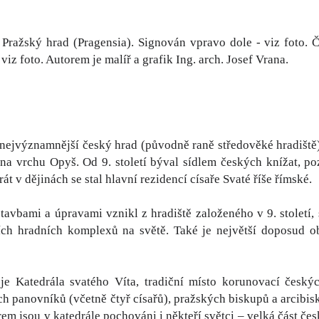
 Pražský hrad (Pragensia). Signován vpravo dole - viz foto. Č
 viz foto. Autorem je malíř a grafik Ing. arch. Josef Vrana.
 nejvýznamnější český hrad (původně raně středověké hradiště)
 na vrchu Opyš. Od 9. století býval sídlem českých knížat, po
át v dějinách se stal hlavní rezidencí císaře Svaté říše římské.
tavbami a úpravami vznikl z hradiště založeného v 9. století
ších hradních komplexů na světě. Také je největší doposud o
 je Katedrála svatého Víta, tradiční místo korunovací český
 panovníků (včetně čtyř císařů), pražských biskupů a arcibisku
em jsou v katedrále pochováni i někteří světci – velká část čes