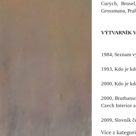
Curych, Brusel
Grossmana, Prah
VÝTVARNÍK 
1984, Seznam v
1993, Kdo je kd
2000, Kdo je kd
2000, Bruthanso
Czech Interior a
2009, Slovník č
Více z kategor