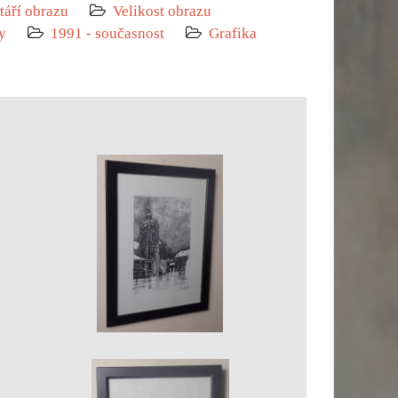
táří obrazu
Velikost obrazu
y
1991 - současnost
Grafika