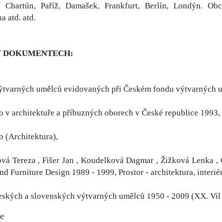
, Chartún, Paříž, Damašek, Frankfurt, Berlín, Londýn. Obc
a atd. atd.
V DOKUMENTECH:
ýtvarných umělců evidovaných při Českém fondu výtvarných 
o v architektuře a příbuzných oborech v České republice 1993,
o (Architektura),
vá Tereza , Fišer Jan , Koudelková Dagmar , Žižková Lenka , 
nd Furniture Design 1989 - 1999, Prostor - architektura, interiér
eských a slovenských výtvarných umělců 1950 - 2009 (XX. Vil 
ie