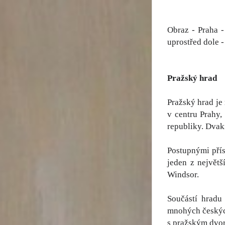
Obraz - Praha -
uprostřed dole -
Pražský hrad
Pražský hrad je
v centru Prahy,
republiky. Dvakr
Postupnými přís
jeden z největ
Windsor.
Součástí hradu
mnohých českých
s pražským dvor