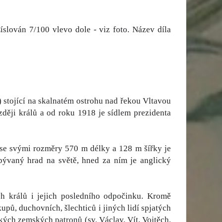
íslován 7/100 vlevo dole - viz foto. Název díla
 stojící na skalnatém ostrohu nad řekou Vltavou
zději králů a od roku 1918 je sídlem prezidenta
, se svými rozměry 570 m délky a 128 m šířky je
bývaný hrad na světě, hned za ním je anglický
ch králů i jejich posledního odpočinku. Kromě
pů, duchovních, šlechticů i jiných lidí spjatých
kých zemských patronů (sv. Václav, Vít, Vojtěch,