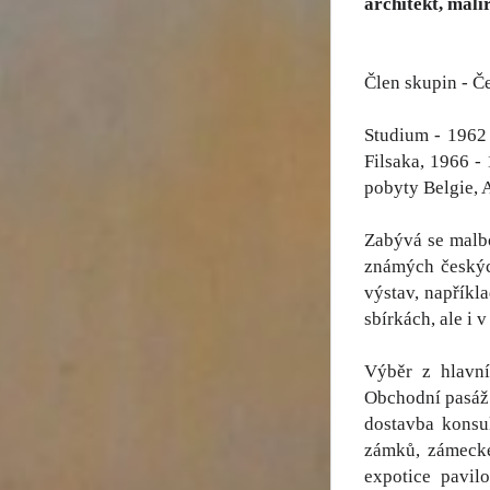
architekt, malíř
Člen skupin - Č
Studium - 1962 
Filsaka, 1966 - 
pobyty Belgie, 
Zabývá se malbo
známých českýc
výstav, napříkla
sbírkách, ale i 
Výběr z hlavní
Obchodní pasáž J
dostavba konsu
zámků, zámecké
expotice pavil