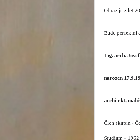
Obraz je z let 2
Bude perfektní 
Ing. arch. Jose
narozen 17.9.1
architekt, malíř
Člen skupin - Č
Studium - 1962 