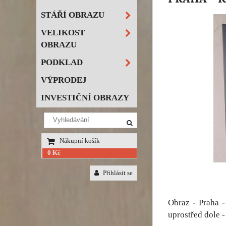
STÁŘÍ OBRAZU
VELIKOST
OBRAZU
PODKLAD
VÝPRODEJ
INVESTIČNÍ OBRAZY
Nákupní košík
0 Kč
Přihlásit se
Obraz - Praha -
uprostřed dole -