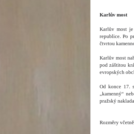
Karlův most
Karlův most je
republice. Po 
čtvrtou kamenno
Karlův most nah
pod záštitou kr
evropských obc
Od konce 17. s
„kamenný“ nebo
pražský naklada
Rozměry včetně 