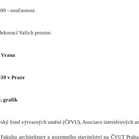
000 - současnost.
dekorací Vašich prostor.
f Vrana
939 v Praze
, grafik
eský fond výtvarných umění (ČFVU), Asociace interiérových ar
Fakulta architektury a pozemního stavitelství na ČVUT Praha -