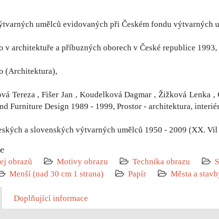
ýtvarných umělců evidovaných při Českém fondu výtvarných 
o v architektuře a příbuzných oborech v České republice 1993,
o (Architektura),
vá Tereza , Fišer Jan , Koudelková Dagmar , Žižková Lenka , 
nd Furniture Design 1989 - 1999, Prostor - architektura, interiér
eských a slovenských výtvarných umělců 1950 - 2009 (XX. Vil 
ie
ej obrazů
Motivy obrazu
Technika obrazu
S
Menší (nad 30 cm 1 strana)
Papír
Města a stavb
Doplňující informace