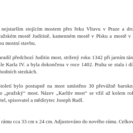
 nejstarším stojícím mostem přes řeku Vltavu v Praze a 
pražském mostě Juditině, kamenném mostě v Písku a mostě v
u mostní stavbu.
radil předchozí Juditin most, stržený roku 1342 při jarním tá
ále Karla IV. a byla dokončena v roce 1402. Praha se stala
hodních stezkách.
toletí bylo postupně na most umístěno 30 převážně barokn
 „pražský“ most. Název „Karlův most“ se vžil až kolem rok
tel, spisovatel a mědirytec Joseph Rudl.
rámu cca 33 cm x 24 cm. Adjustováno do nového rámu. Celkový 