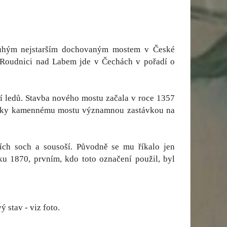
druhým nejstarším dochovaným mostem v České
 Roudnici nad Labem jde v Čechách v pořadí o
ní ledů. Stavba nového mostu začala v roce 1357
 i díky kamennému mostu významnou zastávkou na
ích soch a sousoší. Původně se mu říkalo jen
u 1870, prvním, kdo toto označení použil, byl
stav - viz foto.