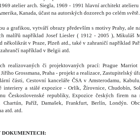
1969 atelier arch. Siegla, 1969 - 1991 hlavní architekt atelieru
Amerika, Kanada, účast na autorských dozorech po celém světě.
u a grafikou, vytváří obrazy především s motivy Prahy, ale např
h malířů například Josef Liesler ( 1912 - 2005 ), Mikuláš M
d několikrát v Praze, Plzeň atd., také v zahraničí například P
v zahrančí například v Belgii atd.
ch realizovaných či projektovaných prací: Prague Marriot 
iřího Grossmana, Praha - projekt a realizace, Zastupitelský úřa
lární části, Cestovní kanceláře ČSA v Amsterodamu, Kabulu, 
 interiery a stálé expozice - Orlík, Žírovnice, Chudobín, S
onu Československé republiky, Expozice českých firem na 
, Chartún, Paříž, Damašek, Frankfurt, Berlín, Londýn. Obc
a atd. atd.
V DOKUMENTECH: