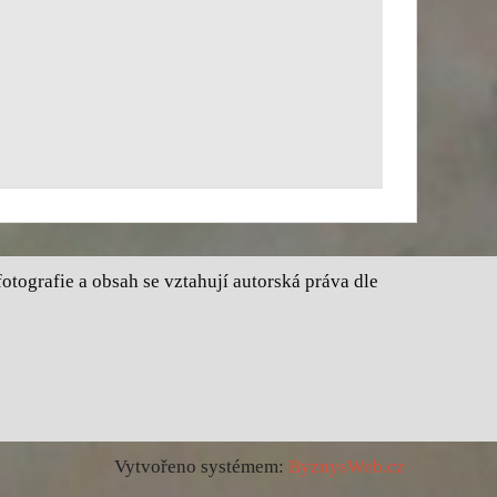
tografie a obsah se vztahují autorská práva dle
Vytvořeno systémem:
ByznysWeb.cz