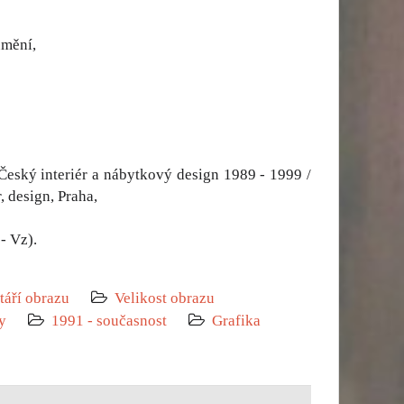
umění,
Český interiér a nábytkový design 1989 - 1999 /
, design, Praha,
- Vz).
táří obrazu
Velikost obrazu
y
1991 - současnost
Grafika