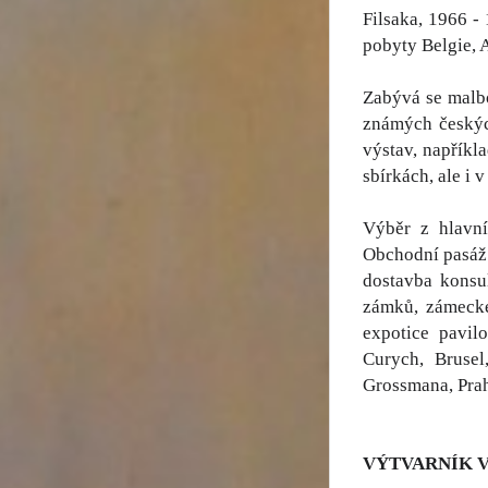
Filsaka, 1966 - 
pobyty Belgie, 
Zabývá se malbo
známých českýc
výstav, napříkla
sbírkách, ale i 
Výběr z hlavní
Obchodní pasáž J
dostavba konsu
zámků, zámecké
expotice pavil
Curych, Brusel
Grossmana, Prah
VÝTVARNÍK 