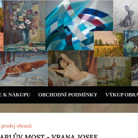
 K NÁKUPU
OBCHODNÍ PODMÍNKY
VÝKUP OBR
 prodej obrazů
KARLŮV MOST - VRANA JOSEF