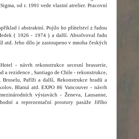
 Sigma, od r. 1991 vede vlastní atrelier. Pracovní
íklad i abstraktní. Pojilo ho přátelství z řadou
edek ( 1926 - 1974 ) a další. Absolvoval řadu
aříž atd. Jeho dílo je zastoupeno v mnoha českých
Hotel - návrh rekonstrukce secesní brasserie,
d a rezidence , Santiago de Chile - rekonstrukce,
Bruselu, Paříži a další, Rekonstrukce hradů a
okolov, Blatná atd. EXPO 86 Vancouver - návrh
mezinárodních výstavách - Ženeva, Lausanne,
hodní a reprezentační prostory pasáže Jiřího