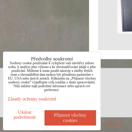
Předvolby soukromí
Soubory cookie používáme k vylepšení vaší návštěvy tohoto
webu, k analýze jeho výkonu a ke shromažďování údajů o jeho
používání. Můžeme k tomu použít nástroje a služby třetích
stran a shromážděná data mohou být přenášena partnerům v
EU, USA nebo jiných zemích. Kliknutím na „Přijmout všechny
JAN BOHUNĚK
soubory cookie“ vyjadřujete svůj souhlas s tímto zpracováním.
Níže můžete najít podrobné informace nebo upravit své
preference.
Telefon: +420725021832
Zásady ochrany soukromí
e-mail: 1jab@seznam.cz
web: www.prodej-obrazy.eu
Ukázat
Přijmout všechny
podrobnosti
cookies
Předvolby soukromí
Zásady ochrany soukromí