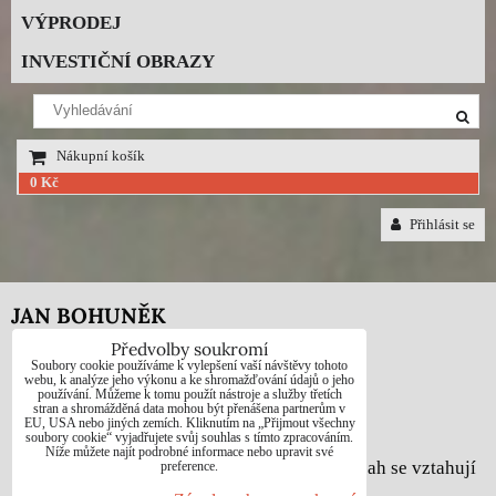
VÝPRODEJ
INVESTIČNÍ OBRAZY
Nákupní košík
0 Kč
Přihlásit se
JAN BOHUNĚK
Předvolby soukromí
Telefon: +420725021832
Soubory cookie používáme k vylepšení vaší návštěvy tohoto
webu, k analýze jeho výkonu a ke shromažďování údajů o jeho
používání. Můžeme k tomu použít nástroje a služby třetích
e-mail: 1jab@seznam.cz
stran a shromážděná data mohou být přenášena partnerům v
EU, USA nebo jiných zemích. Kliknutím na „Přijmout všechny
web: www.prodej-obrazy.eu
soubory cookie“ vyjadřujete svůj souhlas s tímto zpracováním.
Níže můžete najít podrobné informace nebo upravit své
© Jan Bohuněk - Na všechny fotografie a obsah se vztahují
preference.
autorská práva dle zákona č. 121/2000 Sb.