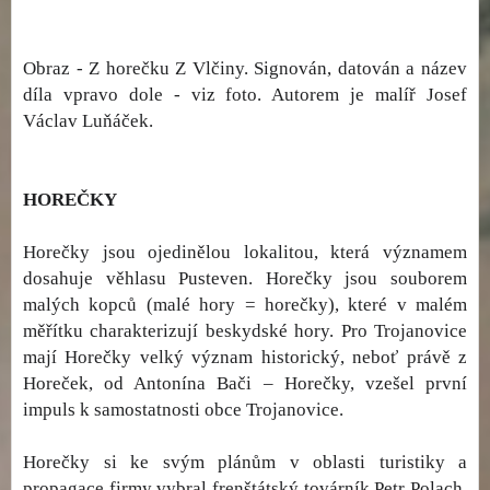
Obraz - Z horečku Z Vlčiny. Signován, datován a název
díla vpravo dole - viz foto. Autorem je malíř Josef
Václav Luňáček.
HOREČKY
Horečky jsou ojedinělou lokalitou, která významem
dosahuje věhlasu Pusteven. Horečky jsou souborem
malých kopců (malé hory = horečky), které v malém
měřítku charakterizují beskydské hory. Pro Trojanovice
mají Horečky velký význam historický, neboť právě z
Horeček, od Antonína Bači – Horečky, vzešel první
impuls k samostatnosti obce Trojanovice.
Horečky si ke svým plánům v oblasti turistiky a
propagace firmy vybral frenštátský továrník Petr Polach.