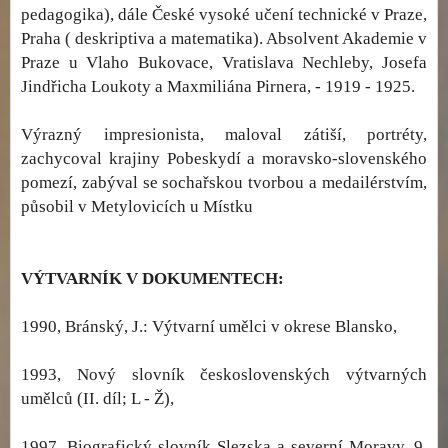
pedagogika), dále České vysoké učení technické v Praze,
Praha ( deskriptiva a matematika). Absolvent Akademie v
Praze u Vlaho Bukovace, Vratislava Nechleby, Josefa
Jindřicha Loukoty a Maxmiliána Pirnera, - 1919 - 1925.
Výrazný impresionista, maloval zátiší, portréty,
zachycoval krajiny Pobeskydí a moravsko-slovenského
pomezí, zabýval se sochařskou tvorbou a medailérstvím,
působil v Metylovicích u Místku
VÝTVARNÍK V DOKUMENTECH:
1990, Bránský, J.: Výtvarní umělci v okrese Blansko,
1993, Nový slovník československých výtvarných
umělců (II. díl; L - Ž),
1997, Biografický slovník Slezska a severní Moravy. 9.