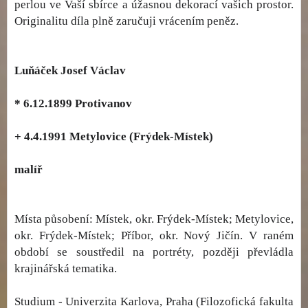
perlou ve Vaší sbírce a úžasnou dekorací vašich prostor.
Originalitu díla plně zaručuji vrácením peněz.
Luňáček Josef Václav
* 6.12.1899 Protivanov
+ 4.4.1991 Metylovice (Frýdek-Místek)
malíř
Místa působení: Místek, okr. Frýdek-Místek; Metylovice,
okr. Frýdek-Místek; Příbor, okr. Nový Jičín. V raném
období se soustředil na portréty, později převládla
krajinářská tematika.
Studium - Univerzita Karlova, Praha (Filozofická fakulta