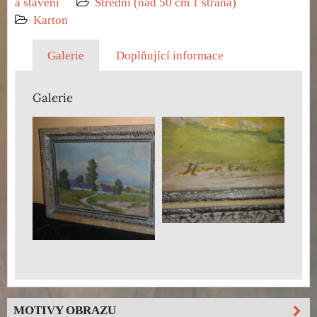
a stavení
Střední (nad 50 cm 1 strana)
Karton
Galerie
Doplňující informace
Galerie
MOTIVY OBRAZU