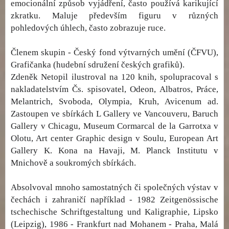
emocionální způsob vyjádření, často používá karikující
zkratku. Maluje především figuru v různých
pohledových úhlech, často zobrazuje ruce.
Členem skupin - Český fond výtvarných umění (ČFVU),
Grafičanka (hudební sdružení českých grafiků).
Zdeněk Netopil ilustroval na 120 knih, spolupracoval s
nakladatelstvím Čs. spisovatel, Odeon, Albatros, Práce,
Melantrich, Svoboda, Olympia, Kruh, Avicenum ad.
Zastoupen ve sbírkách L Gallery ve Vancouveru, Baruch
Gallery v Chicagu, Museum Cormarcal de la Garrotxa v
Olotu, Art center Graphic design v Soulu, European Art
Gallery K. Kona na Havaji, M. Planck Institutu v
Mnichově a soukromých sbírkách.
Absolvoval mnoho samostatných či společných výstav v
čechách i zahraničí například - 1982 Zeitgenössische
tschechische Schriftgestaltung und Kaligraphie, Lipsko
(Leipzig), 1986 - Frankfurt nad Mohanem - Praha, Malá