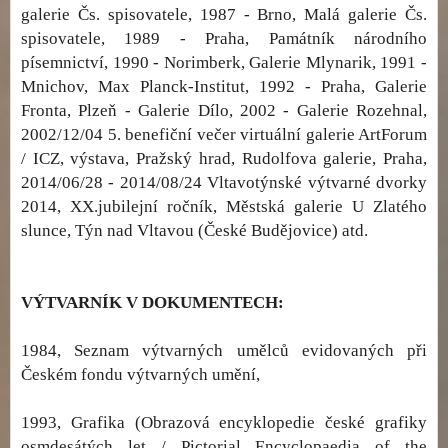
galerie Čs. spisovatele, 1987 - Brno, Malá galerie Čs.
spisovatele, 1989 - Praha, Památník národního
písemnictví, 1990 - Norimberk, Galerie Mlynarik, 1991 -
Mnichov, Max Planck-Institut, 1992 - Praha, Galerie
Fronta, Plzeň - Galerie Dílo, 2002 - Galerie Rozehnal,
2002/12/04 5. benefiční večer virtuální galerie ArtForum
/ ICZ, výstava, Pražský hrad, Rudolfova galerie, Praha,
2014/06/28 - 2014/08/24 Vltavotýnské výtvarné dvorky
2014, XX.jubilejní ročník, Městská galerie U Zlatého
slunce, Týn nad Vltavou (České Budějovice) atd.
VÝTVARNÍK V DOKUMENTECH:
1984, Seznam výtvarných umělců evidovaných při
Českém fondu výtvarných umění,
1993, Grafika (Obrazová encyklopedie české grafiky
osmdesátých let / Pictorial Encyclopaedia of the