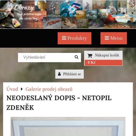
Produkty
Menu
Nákupní košík
0 Kč
Přihlásit se
Úvod
Galerie prodej obrazů
NEODESLANÝ DOPIS - NETOPIL
ZDENĚK