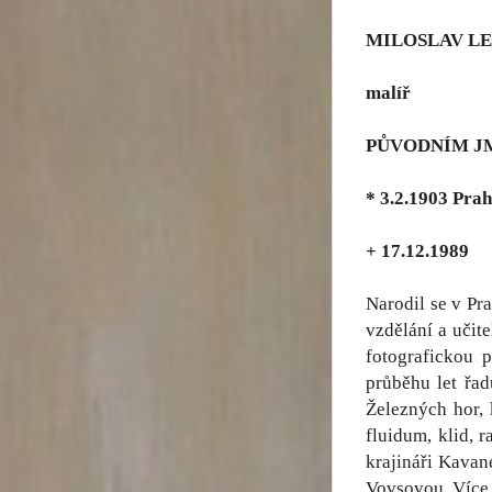
MILOSLAV L
malíř
PŮVODNÍM J
* 3.2.1903 Pra
+ 17.12.1989
Narodil se v Pr
vzdělání a učit
fotografickou 
průběhu let řa
Železných hor, 
fluidum, klid, 
krajináři Kavan
Vovsovou. Více 