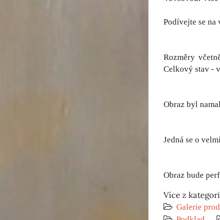
Podívejte se na 
Rozměry včetně
Celkový stav - v
Obraz byl nama
Jedná se o velmi
Obraz bude perf
Více z kategor
Galerie prod
Podklad