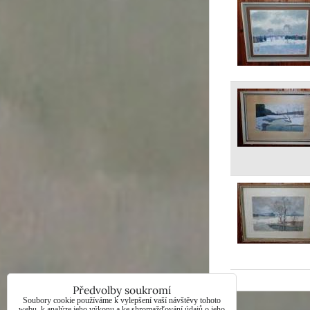
Předvolby soukromí
Soubory cookie používáme k vylepšení vaší návštěvy tohoto
webu, k analýze jeho výkonu a ke shromažďování údajů o jeho