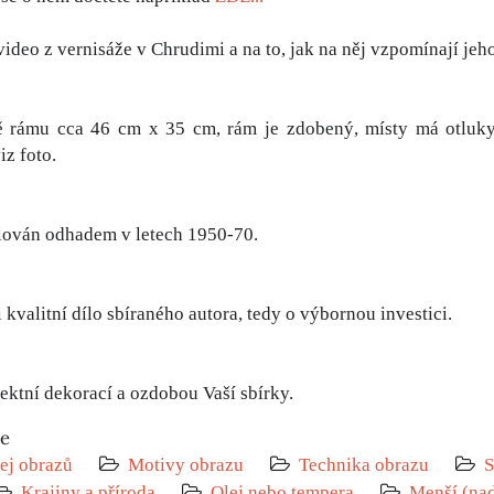
video z vernisáže v Chrudimi a na to, jak na něj vzpomínají je
 rámu cca 46 cm x 35 cm, rám je zdobený, místy má otluky. 
iz foto.
lován odhadem v letech 1950-70.
 kvalitní dílo sbíraného autora, tedy o výbornou investici.
ektní dekorací a ozdobou Vaší sbírky.
ie
ej obrazů
Motivy obrazu
Technika obrazu
S
Krajiny a příroda
Olej nebo tempera
Menší (nad