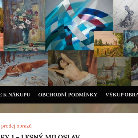
 K NÁKUPU
OBCHODNÍ PODMÍNKY
VÝKUP OBR
 prodej obrazů
KY 1 - LESNÝ MILOSLAV