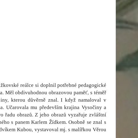
žižkovské reálce si doplnil potřebné pedagogické
ota. Měl obdivuhodnou obrazovou paměť, s téměř
jiny, kterou důvěrně znal. I když namaloval v
ba. Učarovala mu především krajina Vysočiny a
o řadu obrazů. Z jeho obrazů vyzařuje zvláštní
esného s panem Karlem Žídkem. Osobně se znal s
Ludvíkem Kubou, vystavoval mj. s malířkou Věrou