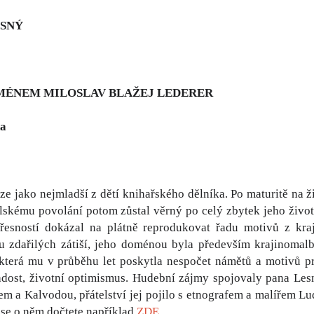
ESNÝ
MÉNEM MILOSLAV BLAŽEJ LEDERER
ha
aze jako nejmladší z dětí knihařského dělníka. Po maturitě na 
elskému povolání potom zůstal věrný po celý zbytek jeho živ
přesností dokázal na plátně reprodukovat řadu motivů z kra
du zdařilých zátiší, jeho doménou byla především krajinomal
která mu v průběhu let poskytla nespočet námětů a motivů pr
radost, životní optimismus. Hudební zájmy spojovaly pana L
em a Kalvodou, přátelství jej pojilo s etnografem a malířem 
se o něm dočtete například
ZDE...