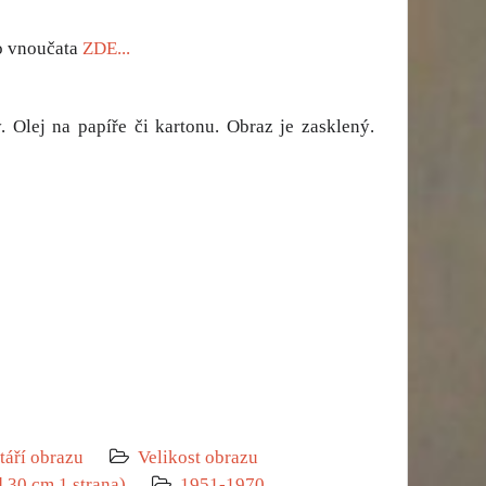
ho vnoučata
ZDE...
Olej na papíře či kartonu. Obraz je zasklený.
táří obrazu
Velikost obrazu
 30 cm 1 strana)
1951-1970