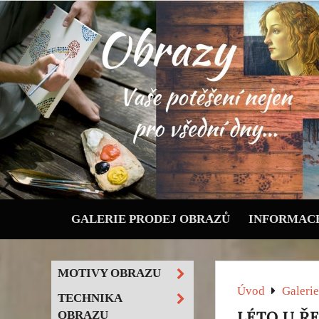
GALERIE PRODEJ OBRAZŮ
INFORMACE
MOTIVY OBRAZU
Úvod
Galerie
TECHNIKA
LÉTO U ŘE
OBRAZU